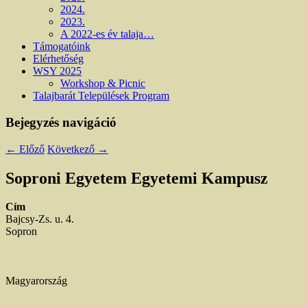
2024.
2023.
A 2022-es év talaja…
Támogatóink
Elérhetőség
WSY 2025
Workshop & Picnic
Talajbarát Települések Program
Bejegyzés navigáció
←
Előző
Következő
→
Soproni Egyetem Egyetemi Kampusz
Cím
Bajcsy-Zs. u. 4.
Sopron
Magyarország