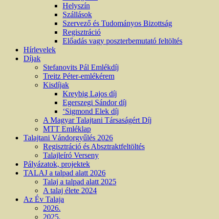
Helyszín
Szállások
Szervező és Tudományos Bizottság
Regisztráció
Előadás vagy poszterbemutató feltöltés
Hírlevelek
Díjak
Stefanovits Pál Emlékdíj
Treitz Péter-emlékérem
Kisdíjak
Kreybig Lajos díj
Egerszegi Sándor díj
‘Sigmond Elek díj
A Magyar Talajtani Társaságért Díj
MTT Emléklap
Talajtani Vándorgyűlés 2026
Regisztráció és Absztraktfeltöltés
Talajleíró Verseny
Pályázatok, projektek
TALAJ a talpad alatt 2026
Talaj a talpad alatt 2025
A talaj élete 2024
Az Év Talaja
2026.
2025.