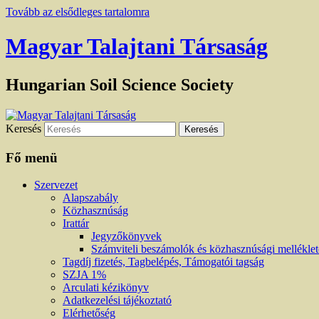
Tovább az elsődleges tartalomra
Magyar Talajtani Társaság
Hungarian Soil Science Society
Keresés
Fő menü
Szervezet
Alapszabály
Közhasznúság
Irattár
Jegyzőkönyvek
Számviteli beszámolók és közhasznúsági mellékle
Tagdíj fizetés, Tagbelépés, Támogatói tagság
SZJA 1%
Arculati kézikönyv
Adatkezelési tájékoztató
Elérhetőség