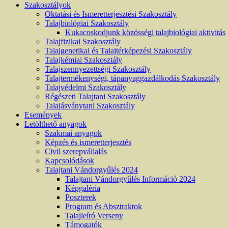
Szakosztályok
Oktatási és Ismeretterjesztési Szakosztály
Talajbiológiai Szakosztály
Kukacoskodjunk közösségi talajbiológiai aktivitás
Talajfizikai Szakosztály
Talajgenetikai és Talajtérképezési Szakosztály
Talajkémiai Szakosztály
Talajszennyezettségi Szakosztály
Talajtermékenységi, tápanyaggazdálkodás Szakosztály
Talajvédelmi Szakosztály
Régészeti Talajtani Szakosztály
Talajásványtani Szakosztály
Események
Letölthető anyagok
Szakmai anyagok
Képzés és ismeretterjesztés
Civil szerepvállalás
Kapcsolódások
Talajtani Vándorgyűlés 2024
Talajtani Vándorgyűlés Információ 2024
Képgaléria
Poszterek
Program és Absztraktok
Talajleíró Verseny
Támogatók