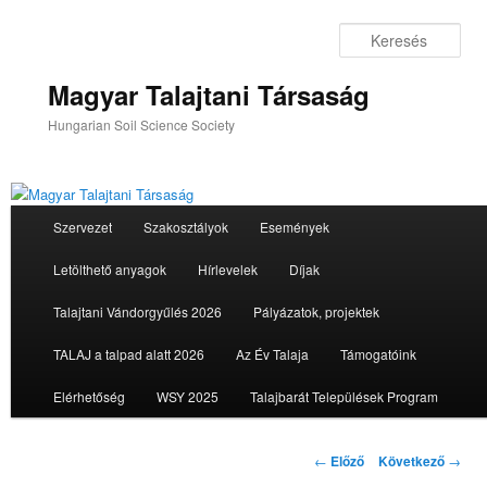
Tovább
az
Ker
elsődleges
tartalomra
Magyar Talajtani Társaság
Hungarian Soil Science Society
Fő
Szervezet
Szakosztályok
Események
menü
Letölthető anyagok
Hírlevelek
Díjak
Talajtani Vándorgyűlés 2026
Pályázatok, projektek
TALAJ a talpad alatt 2026
Az Év Talaja
Támogatóink
Elérhetőség
WSY 2025
Talajbarát Települések Program
Bejegyzés
←
Előző
Következő
→
navigáció