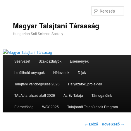
Tovább
az
Ker
elsődleges
tartalomra
Magyar Talajtani Társaság
Hungarian Soil Science Society
Fő
Szervezet
Szakosztályok
Események
menü
Letölthető anyagok
Hírlevelek
Díjak
Talajtani Vándorgyűlés 2026
Pályázatok, projektek
TALAJ a talpad alatt 2026
Az Év Talaja
Támogatóink
Elérhetőség
WSY 2025
Talajbarát Települések Program
Bejegyzés
←
Előző
Következő
→
navigáció