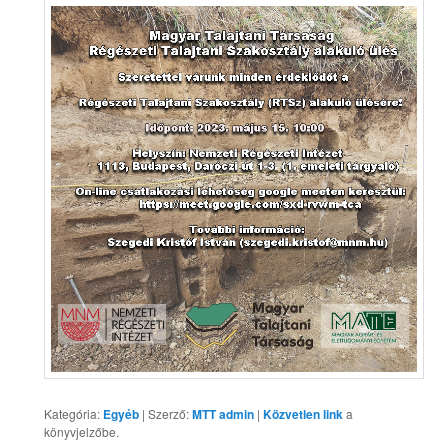
Kategória:
Egyéb
| Szerző:
MTT admin
|
Közvetlen link
a
könyvjelzőbe.