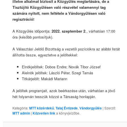
illetve alkalmat biztosít a Közgyűlés megtartására, de a
Tisztújító Közgyűlésen való részvétel valamennyi tag
számára nyitott, nem feltétele a Vándorgyűlésen való
regisztráció!
A Közgyűlés időpontja:
2022. szeptember 2
., várhatóan 17:00
óra (később pontosítjuk).
A Választási Jelölő Bizottság a vezetői pozíciókra az alábbi listát
állította össze, egyeztetve a jelöltekkel:
Elnökjelöltek: Dobos Endre; Novák Tibor József
Alelnök jelöltek: László Péter, Szegi Tamás
Titkárjelölt: Makádi Mariann
A jelöltek programjait, azok beérkezése után, várhatóan a jövő
hét folyamán tesszük közzé a Társaság honlapján.
Kategória:
MTT közérdekű
,
Talaj Évtizede
,
Vándorgyűlés
| Szerző:
MTT admin
|
Közvetlen link
a könyvjelzőbe.