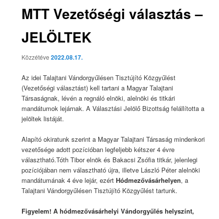
MTT Vezetőségi választás –
JELÖLTEK
Közzétéve
2022.08.17.
Az idei Talajtani Vándorgyűlésen Tisztújító Közgyűlést
(Vezetőségi választást) kell tartani a Magyar Talajtani
Társaságnak, lévén a regnáló elnöki, alelnöki és titkári
mandátumok lejárnak. A Választási Jelölő Bizottság felállította a
jelöltek listáját.
Alapító okiratunk szerint a Magyar Talajtani Társaság mindenkori
vezetősége adott pozícióban legfeljebb kétszer 4 évre
választható.Tóth Tibor elnök és Bakacsi Zsófia titkár, jelenlegi
pozíciójában nem választható újra, illetve László Péter alelnöki
mandátumának 4 éve lejár, ezért
Hódmezővásárhelyen
, a
Talajtani Vándorgyűlésen Tisztújító Közgyűlést tartunk.
Figyelem! A hódmezővásárhelyi Vándorgyűlés helyszínt,