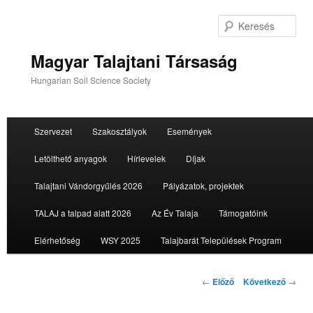
Tovább
az
Ker
elsődleges
tartalomra
Magyar Talajtani Társaság
Hungarian Soil Science Society
Fő
Szervezet
Szakosztályok
Események
menü
Letölthető anyagok
Hírlevelek
Díjak
Talajtani Vándorgyűlés 2026
Pályázatok, projektek
TALAJ a talpad alatt 2026
Az Év Talaja
Támogatóink
Elérhetőség
WSY 2025
Talajbarát Települések Program
Bejegyzés
←
Előző
Következő
→
navigáció