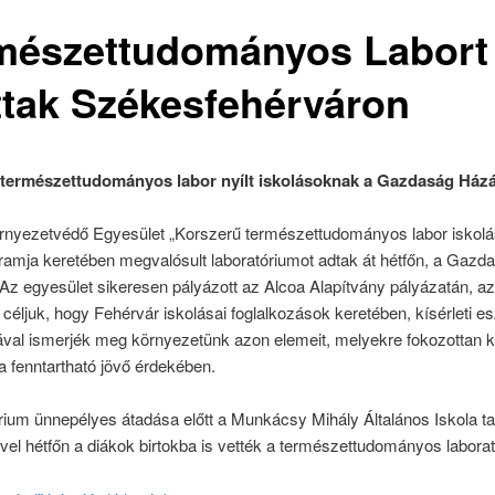
mészettudományos Labort
ttak Székesfehérváron
természettudományos labor nyílt iskolásoknak a Gazdaság Ház
rnyezetvédő Egyesület „Korszerű természettudományos labor iskol
ramja keretében megvalósult laboratóriumot adtak át hétfőn, a Gazd
z egyesület sikeresen pályázott az Alcoa Alapítvány pályázatán, az 
 céljuk, hogy Fehérvár iskolásai foglalkozások keretében, kísérleti 
val ismerjék meg környezetünk azon elemeit, melyekre fokozottan k
a fenntartható jövő érdekében.
rium ünnepélyes átadása előtt a Munkácsy Mihály Általános Iskola t
vel hétfőn a diákok birtokba is vették a természettudományos laborat