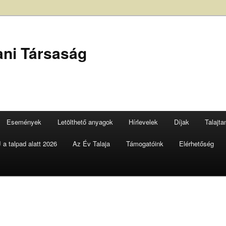
ani Társaság
Események
Letölthető anyagok
Hírlevelek
Díjak
Talajt
a talpad alatt 2026
Az Év Talaja
Támogatóink
Elérhetőség