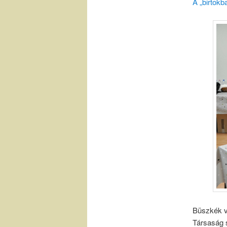
A „birtokb
Büszkék va
Társaság s