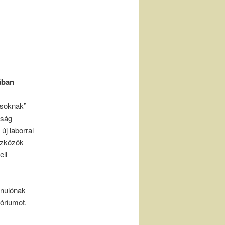
ában
ásoknak”
aság
új laborral
eszközök
ell
anulónak
óriumot.