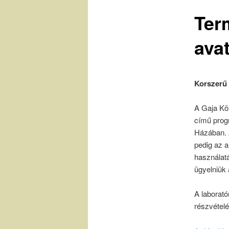
Ter
ava
Korszerű 
A Gaja Kö
című prog
Házában. A
pedig az a
használatá
ügyelniük 
A laborató
részvételé