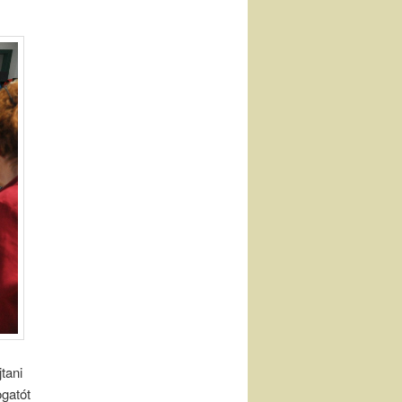
tani
ogatót