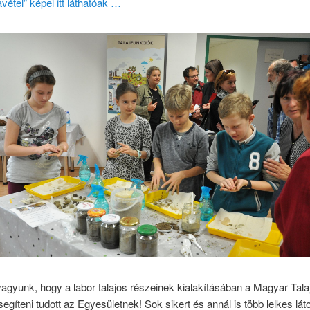
avétel” képei itt láthatóak …
gyunk, hogy a labor talajos részeinek kialakításában a Magyar Talaj
egíteni tudott az Egyesületnek! Sok sikert és annál is több lelkes lát