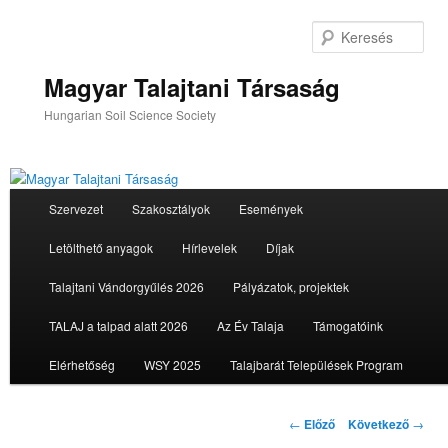
Tovább
az
Ker
elsődleges
tartalomra
Magyar Talajtani Társaság
Hungarian Soil Science Society
Fő
Szervezet
Szakosztályok
Események
menü
Letölthető anyagok
Hírlevelek
Díjak
Talajtani Vándorgyűlés 2026
Pályázatok, projektek
TALAJ a talpad alatt 2026
Az Év Talaja
Támogatóink
Elérhetőség
WSY 2025
Talajbarát Települések Program
Bejegyzés
←
Előző
Következő
→
navigáció