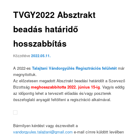
TVGY2022 Absztrakt
beadás határidő
hosszabbítás
Közzétéve
2022.05.11.
A 2022-es
Talajtani Vándorgyűlés Regisztrációs felületét
már
megnyitottuk.
Az előzetesen megadott Absztrakt beadási határidőt a Szervező
Bizottság
meghosszabbította 2022. június 15-ig
. Vagyis eddig
az időpontig lehet a tervezett előadás és/vagy poszterek
összefoglaló anyagát feltölteni a regisztráció alkalmával.
Bármilyen kérdést vagy észrevételt a
vandorgyules.talajtani@gmail.com
e-mail címre küldött levélben