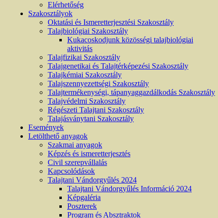
Elérhetőség
Szakosztályok
Oktatási és Ismeretterjesztési Szakosztály
Talajbiológiai Szakosztály
Kukacoskodjunk közösségi talajbiológiai
aktivitás
Talajfizikai Szakosztály
Talajgenetikai és Talajtérképezési Szakosztály
Talajkémiai Szakosztály
Talajszennyezettségi Szakosztály
Talajtermékenységi, tápanyaggazdálkodás Szakosztály
Talajvédelmi Szakosztály
Régészeti Talajtani Szakosztály
Talajásványtani Szakosztály
Események
Letölthető anyagok
Szakmai anyagok
Képzés és ismeretterjesztés
Civil szerepvállalás
Kapcsolódások
Talajtani Vándorgyűlés 2024
Talajtani Vándorgyűlés Információ 2024
Képgaléria
Poszterek
Program és Absztraktok