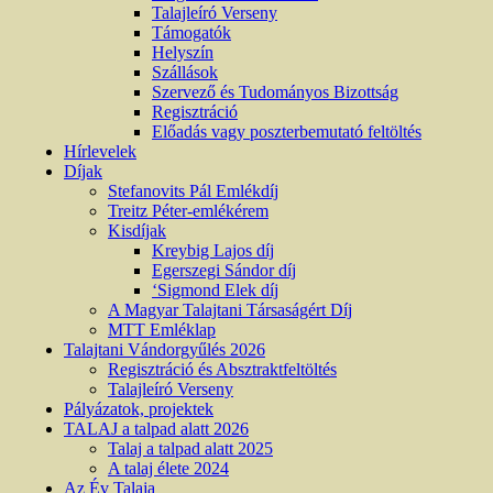
Talajleíró Verseny
Támogatók
Helyszín
Szállások
Szervező és Tudományos Bizottság
Regisztráció
Előadás vagy poszterbemutató feltöltés
Hírlevelek
Díjak
Stefanovits Pál Emlékdíj
Treitz Péter-emlékérem
Kisdíjak
Kreybig Lajos díj
Egerszegi Sándor díj
‘Sigmond Elek díj
A Magyar Talajtani Társaságért Díj
MTT Emléklap
Talajtani Vándorgyűlés 2026
Regisztráció és Absztraktfeltöltés
Talajleíró Verseny
Pályázatok, projektek
TALAJ a talpad alatt 2026
Talaj a talpad alatt 2025
A talaj élete 2024
Az Év Talaja