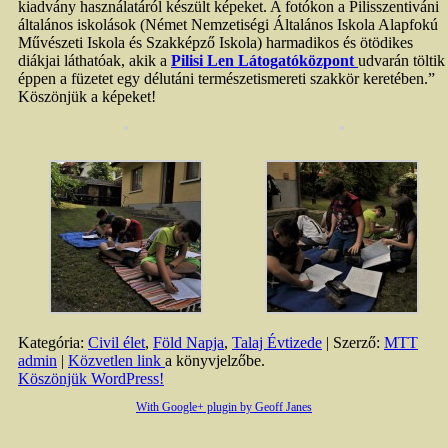
kiadvány használatáról készült képeket. A fotókon a Pilisszentiváni
általános iskolások (Német Nemzetiségi Általános Iskola Alapfokú
Művészeti Iskola és Szakképző Iskola) harmadikos és ötödikes
diákjai láthatóak, akik a
Pilisi Len Látogatóközpont
udvarán töltik
éppen a füzetet egy délutáni természetismereti szakkör keretében.”
Köszönjük a képeket!
Kategória:
Civil élet
,
Föld Napja
,
Talaj Évtizede
| Szerző:
MTT
admin
|
Közvetlen link
a könyvjelzőbe.
Köszönjük WordPress!
With Google+ plugin by Geoff Janes