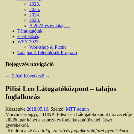
2026.
2025.
2024.
2023.
A 2022-es év talaja…
Támogatóink
Elérhetőség
WSY 2025
Workshop & Picnic
Talajbarát Települések Program
Bejegyzés navigáció
←
Előző
Következő
→
Pilisi Len Látogatóközpont – talajos
foglalkozás
Közzétéve
2018.05.16.
Szerző:
MTT admin
Morvai Gyöngyi, a DINPI Pilisi Len Látogatóközpont túravezetője
küldött pár képet a színező és foglalkoztatófüzettel játszó
gyerekekről.
„Küldöm a
Te és a talaj színező és foglalkoztatófüzet gyerekeknek