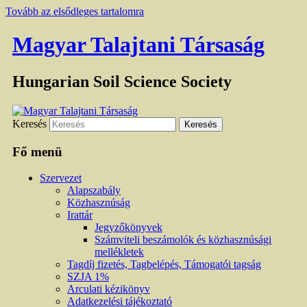
Tovább az elsődleges tartalomra
Magyar Talajtani Társaság
Hungarian Soil Science Society
Keresés
Fő menü
Szervezet
Alapszabály
Közhasznúság
Irattár
Jegyzőkönyvek
Számviteli beszámolók és közhasznúsági
mellékletek
Tagdíj fizetés, Tagbelépés, Támogatói tagság
SZJA 1%
Arculati kézikönyv
Adatkezelési tájékoztató