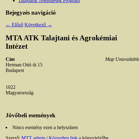
Talajbarát Települések Program
Bejegyzés navigáció
←
Előző
Következő
→
MTA ATK Talajtani és Agrokémiai
Intézet
Cím
Map Unavailabl
Herman Ottó út 15
Budapest
1022
Magyarország
Jövőbeli események
Nincs esemény ezen a helyszínen
Szerző:
MTT admin
|
Közvetlen link
a könyvjelzőbe.