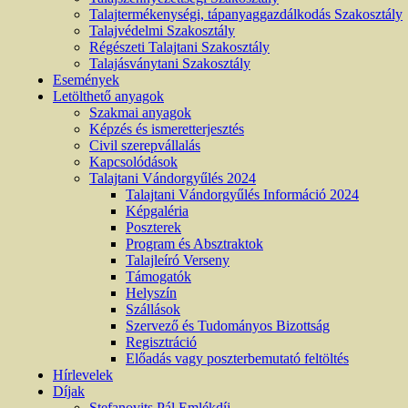
Talajtermékenységi, tápanyaggazdálkodás Szakosztály
Talajvédelmi Szakosztály
Régészeti Talajtani Szakosztály
Talajásványtani Szakosztály
Események
Letölthető anyagok
Szakmai anyagok
Képzés és ismeretterjesztés
Civil szerepvállalás
Kapcsolódások
Talajtani Vándorgyűlés 2024
Talajtani Vándorgyűlés Információ 2024
Képgaléria
Poszterek
Program és Absztraktok
Talajleíró Verseny
Támogatók
Helyszín
Szállások
Szervező és Tudományos Bizottság
Regisztráció
Előadás vagy poszterbemutató feltöltés
Hírlevelek
Díjak
Stefanovits Pál Emlékdíj