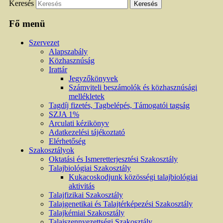
Keresés
Fő menü
Szervezet
Alapszabály
Közhasznúság
Irattár
Jegyzőkönyvek
Számviteli beszámolók és közhasznúsági
mellékletek
Tagdíj fizetés, Tagbelépés, Támogatói tagság
SZJA 1%
Arculati kézikönyv
Adatkezelési tájékoztató
Elérhetőség
Szakosztályok
Oktatási és Ismeretterjesztési Szakosztály
Talajbiológiai Szakosztály
Kukacoskodjunk közösségi talajbiológiai
aktivitás
Talajfizikai Szakosztály
Talajgenetikai és Talajtérképezési Szakosztály
Talajkémiai Szakosztály
Talajszennyezettségi Szakosztály