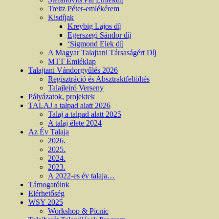
Treitz Péter-emlékérem
Kisdíjak
Kreybig Lajos díj
Egerszegi Sándor díj
‘Sigmond Elek díj
A Magyar Talajtani Társaságért Díj
MTT Emléklap
Talajtani Vándorgyűlés 2026
Regisztráció és Absztraktfeltöltés
Talajleíró Verseny
Pályázatok, projektek
TALAJ a talpad alatt 2026
Talaj a talpad alatt 2025
A talaj élete 2024
Az Év Talaja
2026.
2025.
2024.
2023.
A 2022-es év talaja…
Támogatóink
Elérhetőség
WSY 2025
Workshop & Picnic