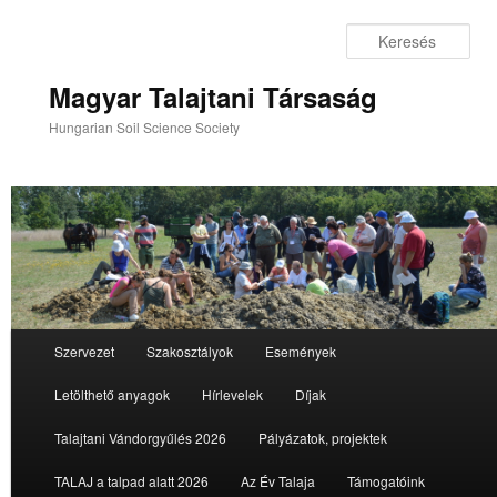
Tovább
az
Ker
elsődleges
tartalomra
Magyar Talajtani Társaság
Hungarian Soil Science Society
Fő
Szervezet
Szakosztályok
Események
menü
Letölthető anyagok
Hírlevelek
Díjak
Talajtani Vándorgyűlés 2026
Pályázatok, projektek
TALAJ a talpad alatt 2026
Az Év Talaja
Támogatóink