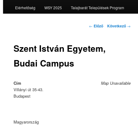
Elérhetőség
WSY 2025
Talajbarát Települések Program
Bejegyzés
←
Előző
Következő
→
navigáció
Szent István Egyetem,
Budai Campus
Cím
Map Unavailable
Villányi út 35-43.
Budapest
Magyarország