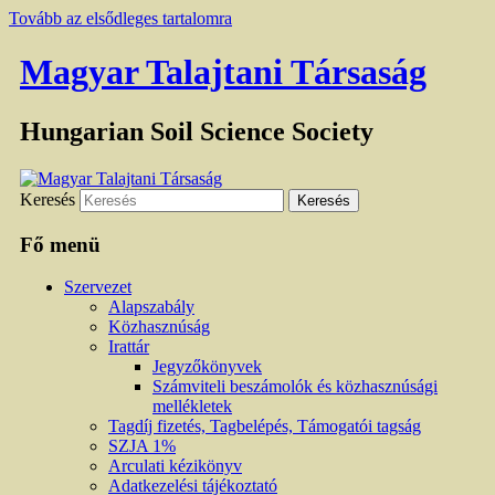
Tovább az elsődleges tartalomra
Magyar Talajtani Társaság
Hungarian Soil Science Society
Keresés
Fő menü
Szervezet
Alapszabály
Közhasznúság
Irattár
Jegyzőkönyvek
Számviteli beszámolók és közhasznúsági
mellékletek
Tagdíj fizetés, Tagbelépés, Támogatói tagság
SZJA 1%
Arculati kézikönyv
Adatkezelési tájékoztató