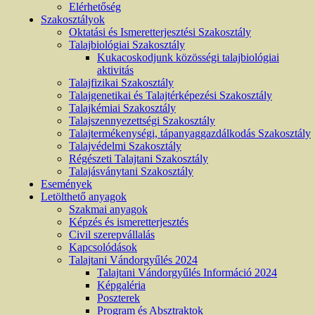
Elérhetőség
Szakosztályok
Oktatási és Ismeretterjesztési Szakosztály
Talajbiológiai Szakosztály
Kukacoskodjunk közösségi talajbiológiai
aktivitás
Talajfizikai Szakosztály
Talajgenetikai és Talajtérképezési Szakosztály
Talajkémiai Szakosztály
Talajszennyezettségi Szakosztály
Talajtermékenységi, tápanyaggazdálkodás Szakosztály
Talajvédelmi Szakosztály
Régészeti Talajtani Szakosztály
Talajásványtani Szakosztály
Események
Letölthető anyagok
Szakmai anyagok
Képzés és ismeretterjesztés
Civil szerepvállalás
Kapcsolódások
Talajtani Vándorgyűlés 2024
Talajtani Vándorgyűlés Információ 2024
Képgaléria
Poszterek
Program és Absztraktok