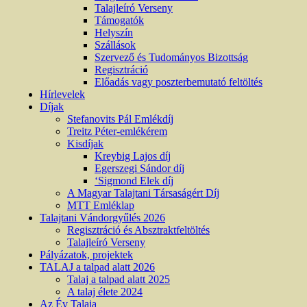
Talajleíró Verseny
Támogatók
Helyszín
Szállások
Szervező és Tudományos Bizottság
Regisztráció
Előadás vagy poszterbemutató feltöltés
Hírlevelek
Díjak
Stefanovits Pál Emlékdíj
Treitz Péter-emlékérem
Kisdíjak
Kreybig Lajos díj
Egerszegi Sándor díj
‘Sigmond Elek díj
A Magyar Talajtani Társaságért Díj
MTT Emléklap
Talajtani Vándorgyűlés 2026
Regisztráció és Absztraktfeltöltés
Talajleíró Verseny
Pályázatok, projektek
TALAJ a talpad alatt 2026
Talaj a talpad alatt 2025
A talaj élete 2024
Az Év Talaja