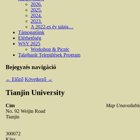
2026.
2025.
2024.
2023.
A 2022-es év talaja…
Támogatóink
Elérhetőség
WSY 2025
Workshop & Picnic
Talajbarát Települések Program
Bejegyzés navigáció
←
Előző
Következő
→
Tianjin University
Cím
Map Unavailabl
No. 92 Weijin Road
Tianjin
300072
Kína