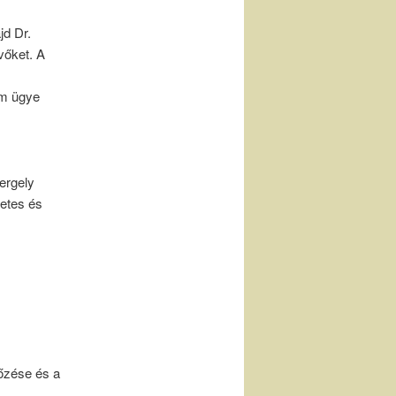
jd Dr.
vőket. A
em ügye
ergely
letes és
őzése és a