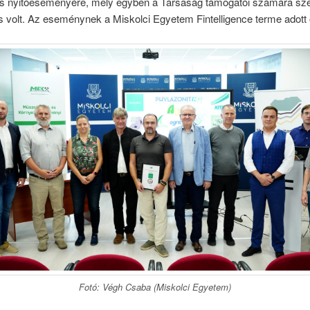
s nyitóeseményére, mely egyben a Társaság támogatói számára sze
is volt. Az eseménynek a Miskolci Egyetem Fintelligence terme adott 
Fotó: Végh Csaba (Miskolci Egyetem)