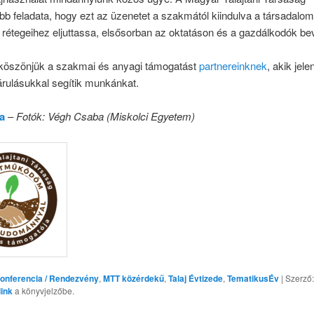
bb feladata, hogy ezt az üzenetet a szakmától kiindulva a társadalom
 rétegeihez eljuttassa, elsősorban az oktatáson és a gazdálkodók b
 köszönjük a szakmai és anyagi támogatást
partnereinknek
, akik jele
árulásukkal segítik munkánkat.
a
–
Fotók: Végh Csaba (Miskolci Egyetem)
onferencia / Rendezvény
,
MTT közérdekű
,
Talaj Évtizede
,
TematikusÉv
| Szerző
link
a könyvjelzőbe.