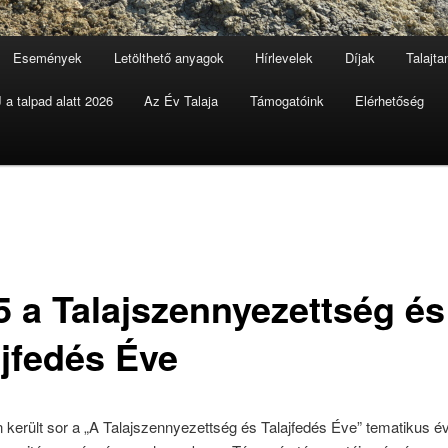
Események
Letölthető anyagok
Hírlevelek
Díjak
Talajt
a talpad alatt 2026
Az Év Talaja
Támogatóink
Elérhetőség
5 a Talajszennyezettség és
ajfedés Éve
n került sor a „A Talajszennyezettség és Talajfedés Éve” tematikus é