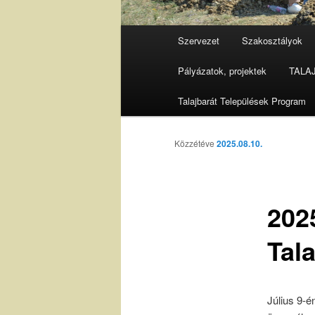
Fő
Szervezet
Szakosztályok
menü
Pályázatok, projektek
TALAJ 
Talajbarát Települések Program
Közzétéve
2025.08.10.
202
Tal
Július 9-é