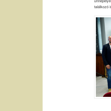
ünnepélye
találkozó 