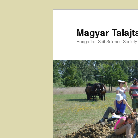
Tovább
az
elsődleges
Magyar Talajt
tartalomra
Hungarian Soil Science Society