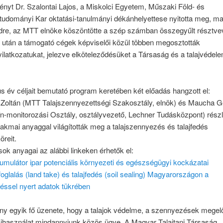
nyt Dr. Szalontai Lajos, a Miskolci Egyetem, Műszaki Föld- és
udományi Kar oktatási-tanulmányi dékánhelyettese nyitotta meg, ma
re, az MTT elnöke köszöntötte a szép számban összegyűlt résztve
 után a támogató cégek képviselői közül többen megosztották
latkozatukat, jelezve elköteleződésüket a Társaság és a talajvédel
s év céljait bemutató program keretében két előadás hangzott el:
 Zoltán (MTT Talajszennyezettségi Szakosztály, elnök) és Maucha G
ín-monitorozási Osztály, osztályvezető, Lechner Tudásközpont) rész
kmai anyaggal világították meg a talajszennyezés és talajfedés
reit.
ok anyagai az alábbi linkeken érhetők el:
umulátor ipar potenciális környezeti és egészségügyi kockázatai
foglalás (land take) és talajfedés (soil sealing) Magyarországon a
éssel nyert adatok tükrében
y egyik fő üzenete, hogy a talajok védelme, a szennyezések megel
lajhasználat mindannyiunk közös ügye. A Magyar Talajtani Társaság