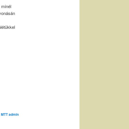
 minél
evonásán
nlétükkel
:
MTT admin