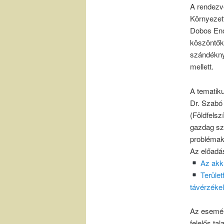
A rendezvé
Környezett
Dobos End
köszöntők
szándéknyi
mellett.
A tematiku
Dr. Szabó
(Földfelsz
gazdag sza
problémakö
Az előadás
Az akk
Terület
távérzékel
Az esemén
felelős ta