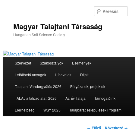
Tovább
az
Ker
elsődleges
tartalomra
Magyar Talajtani Társaság
Hungarian Soil Science Society
Fő
Szervezet
Szakosztályok
Események
menü
Letölthető anyagok
Hírlevelek
Díjak
Talajtani Vándorgyűlés 2026
Pályázatok, projektek
TALAJ a talpad alatt 2026
Az Év Talaja
Támogatóink
Elérhetőség
WSY 2025
Talajbarát Települések Program
Bejegyzés
←
Előző
Következő
→
navigáció