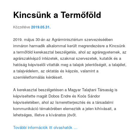
Kincsünk a Termőföld
Közzétéve
2019.05.31.
2019. május 30-án az Agrárminisztérium szervezéséében
immáron harmadik alkalommal került megrendezésre a Kincsünk
a termőföld kerekasztal beszélgetés, ahol az agráregyetemek, az
agrárszakképző intézetek, szakmai szervezetek, kutatók és a
hatóság képviselői vitatták meg a talajok jelentőségét, a talajélet,
a talajvédelem, az oktatás és képzés, valamint a
szemléletformálás kérdéseit.
A kerekasztal beszélgetésen a Magyar Talajtani Társaság is
képviseltette magát Dobos Endre és Koós Sándor
képviseletében, ahol az Ismeretterjesztés és a társadalmi
kommunikáció témakörében elemezték a jelen kihívásait, a
lehetséges, illetve a kívánatos jövőt.
További információk itt olvashatók …