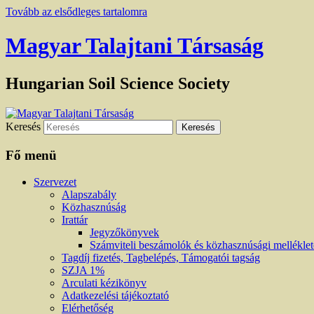
Tovább az elsődleges tartalomra
Magyar Talajtani Társaság
Hungarian Soil Science Society
Keresés
Fő menü
Szervezet
Alapszabály
Közhasznúság
Irattár
Jegyzőkönyvek
Számviteli beszámolók és közhasznúsági mellékle
Tagdíj fizetés, Tagbelépés, Támogatói tagság
SZJA 1%
Arculati kézikönyv
Adatkezelési tájékoztató
Elérhetőség