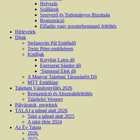
Helyszín
Szállások
Szervező és Tudományos Bizottság
Regisztráció
Előadás vagy poszterbemutató feltöltés
Hírlevelek
Díjak
Stefanovits Pál Emlékdíj
Treitz Péter-emlékérem
Kisdíjak
Kreybig Lajos díj
Egerszegi Sándor díj
‘Sigmond Elek díj
A Magyar Talajtani Társaságért Díj
MTT Emléklap
Talajtani Vándorgyűlés 2026
Regisztráció és Absztraktfeltöltés
Talajleíró Verseny
Pályázatok, projektek
TALAJ a talpad alatt 2026
Talaj a talpad alatt 2025
A talaj élete 2024
Az Év Talaja
2026.
2025.