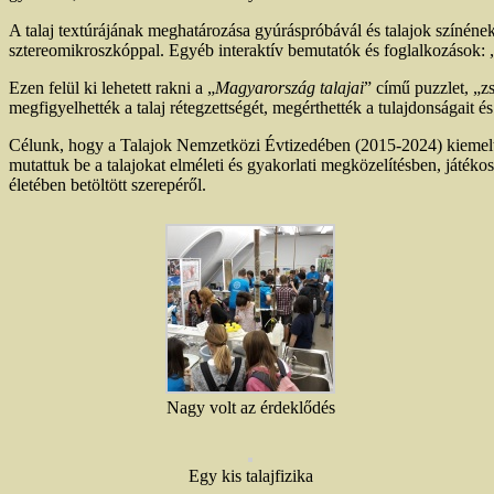
A talaj textúrájának meghatározása gyúráspróbávál és talajok színéne
sztereomikroszkóppal. Egyéb interaktív bemutatók és foglalkozások: „M
Ezen felül ki lehetett rakni a „
Magyarország talajai
” című puzzlet, „z
megfigyelhették a talaj rétegzettségét, megérthették a tulajdonságait és
Célunk, hogy a Talajok Nemzetközi Évtizedében (2015-2024) kiemelten 
mutattuk be a talajokat elméleti és gyakorlati megközelítésben, játéko
életében betöltött szerepéről.
Nagy volt az érdeklődés
Egy kis talajfizika