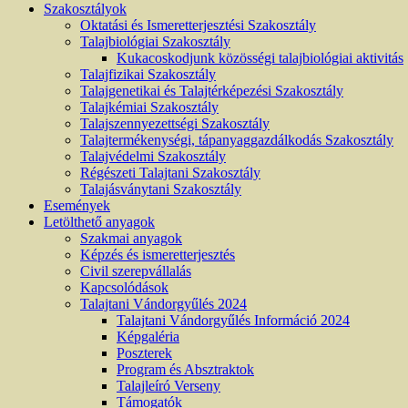
Szakosztályok
Oktatási és Ismeretterjesztési Szakosztály
Talajbiológiai Szakosztály
Kukacoskodjunk közösségi talajbiológiai aktivitás
Talajfizikai Szakosztály
Talajgenetikai és Talajtérképezési Szakosztály
Talajkémiai Szakosztály
Talajszennyezettségi Szakosztály
Talajtermékenységi, tápanyaggazdálkodás Szakosztály
Talajvédelmi Szakosztály
Régészeti Talajtani Szakosztály
Talajásványtani Szakosztály
Események
Letölthető anyagok
Szakmai anyagok
Képzés és ismeretterjesztés
Civil szerepvállalás
Kapcsolódások
Talajtani Vándorgyűlés 2024
Talajtani Vándorgyűlés Információ 2024
Képgaléria
Poszterek
Program és Absztraktok
Talajleíró Verseny
Támogatók