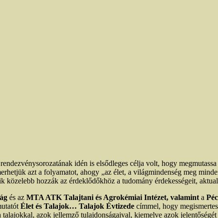
ezvénysorozatának idén is elsődleges célja volt, hogy megmutassa a
erhetjük azt a folyamatot, ahogy „az élet, a világmindenség meg minden
k közelebb hozzák az érdeklődőkhöz a tudomány érdekességeit, aktuali
ság
és az
MTA ATK Talajtani és Agrokémiai Intézet,
valamint
a
Péc
mutatót
Élet és Talajok… Talajok Évtizede
címmel, hogy megismertess
 talajokkal, azok jellemző tulajdonságaival, kiemelve azok jelentőségét