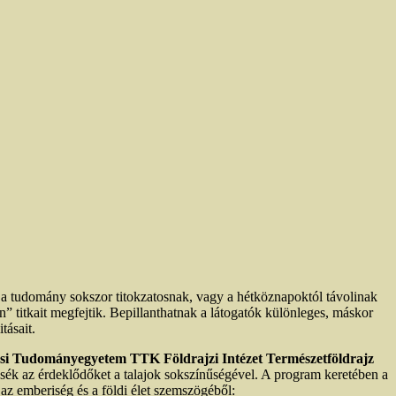
 tudomány sokszor titokzatosnak, vagy a hétköznapoktól távolinak
” titkait megfejtik. Bepillanthatnak a látogatók különleges, máskor
tásait.
si Tudományegyetem TTK Földrajzi Intézet Természetföldrajz
ék az érdeklődőket a talajok sokszínűségével. A program keretében a
 az emberiség és a földi élet szemszögéből: