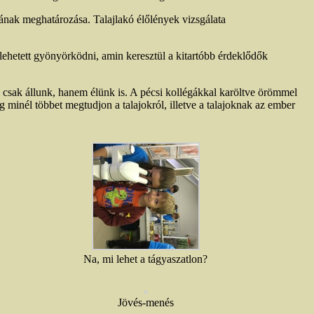
ának meghatározása. Talajlakó élőlények vizsgálata
.
 lehetett gyönyörködni, amin keresztül a kitartóbb érdeklődők
 csak állunk, hanem élünk is. A pécsi kollégákkal karöltve örömmel
g minél többet megtudjon a talajokról, illetve a talajoknak az ember
Na, mi lehet a tágyaszatlon?
Jövés-menés