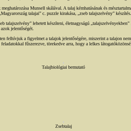
k meghatározása Munsell skálával. A talaj kémhatásának és mésztartalm
agyarország talajai” c. puzzle kirakása, „zseb talajszelvény” készítés
seb talajszelvény” lehetett készíteni, életnagyságú „talajszelvényekben”
 azok jelentőségét.
felhívjuk a figyelmet a talajok jelentőségére, miszerint a talajon nem
s feladatokkal fűszerezve, törekedve arra, hogy a lelkes látogatóközönsé
Talajbiológiai bemutató
Zsebtalaj