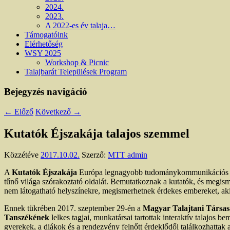
2024.
2023.
A 2022-es év talaja…
Támogatóink
Elérhetőség
WSY 2025
Workshop & Picnic
Talajbarát Települések Program
Bejegyzés navigáció
←
Előző
Következő
→
Kutatók Éjszakája talajos szemmel
Közzétéve
2017.10.02.
Szerző:
MTT admin
A
Kutatók Éjszakája
Európa legnagyobb tudománykommunikációs rend
tűnő világa szórakoztató oldalát. Bemutatkoznak a kutatók, és megism
nem látogatható helyszínekre, megismerhetnek érdekes embereket, aki
Ennek tükrében 2017. szeptember 29-én a
Magyar Talajtani Társa
Tanszékének
lelkes tagjai, munkatársai tartottak interaktív talajos be
gyerekek, a diákok és a rendezvény felnőtt érdeklődői találkozhattak a