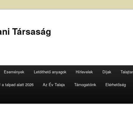
ani Társaság
Események
Letölthető anyagok
Hírlevelek
Díjak
Talajt
a talpad alatt 2026
Az Év Talaja
Támogatóink
Elérhetőség