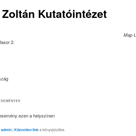
 Zoltán Kutatóintézet
Map U
fasor 2.
szág
ESEMÉNYEK
esemény ezen a helyszínen
 admin
|
Közvetlen link
a könyvjelzőbe.