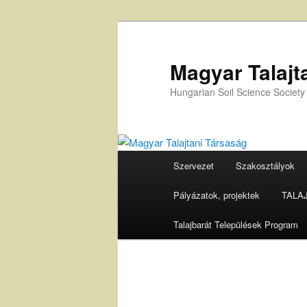
Tovább
az
elsődleges
Magyar Talajt
tartalomra
Hungarian Soil Science Society
Fő
Szervezet
Szakosztályok
menü
Pályázatok, projektek
TALAJ 
Talajbarát Települések Program