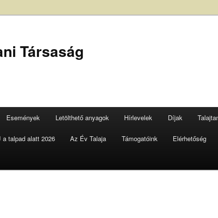
ani Társaság
Események
Letölthető anyagok
Hírlevelek
Díjak
Talajt
a talpad alatt 2026
Az Év Talaja
Támogatóink
Elérhetőség