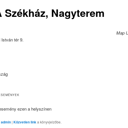
 Székház, Nagyterem
Map U
István tér 9.
szág
ESEMÉNYEK
esemény ezen a helyszínen
 admin
|
Közvetlen link
a könyvjelzőbe.