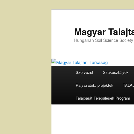
Tovább
az
elsődleges
Magyar Talajt
tartalomra
Hungarian Soil Science Society
Fő
Szervezet
Szakosztályok
menü
Pályázatok, projektek
TALAJ 
Talajbarát Települések Program