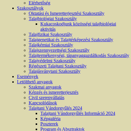
Elérhetőség
Szakosztályok
Oktatási és Ismeretterjesztési Szakosztály
Talajbiológiai Szakosztály
Kukacoskodjunk közösségi talajbiológiai
aktivitás
Talajfizikai Szakosztály
Talajgenetikai és Talajtérképezési Szakosztály
Talajkémiai Szakosztály
Talajszennyezettségi Szakosztály
Talajtermékenységi, tápanyaggazdálkodás Szakosztály
Talajvédelmi Szakosztály
Régészeti Talajtani Szakosztály
Talajásványtani Szakosztály
Események
Letölthető anyagok
Szakmai anyagok
Képzés és ismeretterjesztés
Civil szerepvállalás
Kapcsolódások
Talajtani Vándorgyűlés 2024
Talajtani Vándorgyűlés Információ 2024
Képgaléria
Poszterek
Program és Absztraktok