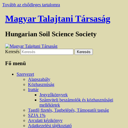
Tovább az elsődleges tartalomra
Magyar Talajtani Társaság
Hungarian Soil Science Society
Keresés
Fő menü
Szervezet
Alapszabály
Közhasznúság
Irattár
Jegyzőkönyvek
Számviteli beszámolók és közhasznúsági
mellékletek
Tagdíj fizetés, Tagbelépés, Támogatói tagság
SZJA 1%
Arculati kézikönyv
Adatkezelési tájékoztató