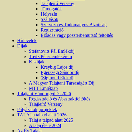
Talajleíró Verseny
Támogatók
Helyszín
Szállások
Szervező és Tudományos Bizottság
Regisztráció
Előadás vagy poszterbemutató feltöltés
Hírlevelek
Díjak
Stefanovits Pál Emlékdíj
Treitz Péter-emlékérem
Kisdíjak
Kreybig Lajos díj
Egerszegi Sándor díj
‘Sigmond Elek díj
A Magyar Talajtani Társaságért Díj
MTT Emléklap
Talajtani Vándorgyűlés 2026
Regisztráció és Absztraktfeltöltés
Talajleíró Verseny
Pályázatok, projektek
TALAJ a talpad alatt 2026
Talaj a talpad alatt 2025
A talaj élete 2024
Az Év Talaja