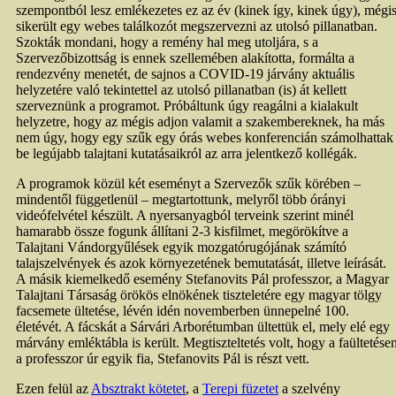
szempontból lesz emlékezetes ez az év (kinek így, kinek úgy), mégi
sikerült egy webes találkozót megszervezni az utolsó pillanatban.
Szokták mondani, hogy a remény hal meg utoljára, s a
Szervezőbizottság is ennek szellemében alakította, formálta a
rendezvény menetét, de sajnos a COVID-19 járvány aktuális
helyzetére való tekintettel az utolsó pillanatban (is) át kellett
szerveznünk a programot. Próbáltunk úgy reagálni a kialakult
helyzetre, hogy az mégis adjon valamit a szakembereknek, ha más
nem úgy, hogy egy szűk egy órás webes konferencián számolhattak
be legújabb talajtani kutatásaikról az arra jelentkező kollégák.
A programok közül két eseményt a Szervezők szűk körében –
mindentől függetlenül – megtartottunk, melyről több órányi
videófelvétel készült. A nyersanyagból terveink szerint minél
hamarabb össze fogunk állítani 2-3 kisfilmet, megörökítve a
Talajtani Vándorgyűlések egyik mozgatórugójának számító
talajszelvények és azok környezetének bemutatását, illetve leírását.
A másik kiemelkedő esemény Stefanovits Pál professzor, a Magyar
Talajtani Társaság örökös elnökének tiszteletére egy magyar tölgy
facsemete ültetése, lévén idén novemberben ünnepelné 100.
életévét. A fácskát a Sárvári Arborétumban ültettük el, mely elé egy
márvány emléktábla is került. Megtiszteltetés volt, hogy a faültetése
a professzor úr egyik fia, Stefanovits Pál is részt vett.
Ezen felül az
Absztrakt kötetet
, a
Terepi füzetet
a szelvény