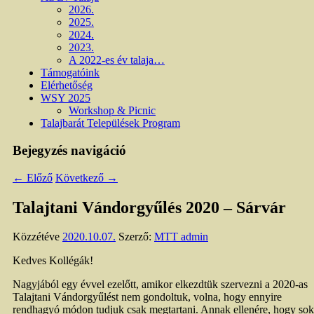
2026.
2025.
2024.
2023.
A 2022-es év talaja…
Támogatóink
Elérhetőség
WSY 2025
Workshop & Picnic
Talajbarát Települések Program
Bejegyzés navigáció
←
Előző
Következő
→
Talajtani Vándorgyűlés 2020 – Sárvár
Közzétéve
2020.10.07.
Szerző:
MTT admin
Kedves Kollégák!
Nagyjából egy évvel ezelőtt, amikor elkezdtük szervezni a 2020-as
Talajtani Vándorgyűlést nem gondoltuk, volna, hogy ennyire
rendhagyó módon tudjuk csak megtartani. Annak ellenére, hogy sok