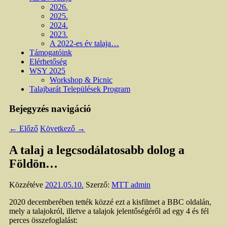
2026.
2025.
2024.
2023.
A 2022-es év talaja…
Támogatóink
Elérhetőség
WSY 2025
Workshop & Picnic
Talajbarát Települések Program
Bejegyzés navigáció
←
Előző
Következő
→
A talaj a legcsodálatosabb dolog a
Földön…
Közzétéve
2021.05.10.
Szerző:
MTT admin
2020 decemberében tették közzé ezt a kisfilmet a BBC oldalán,
mely a talajokról, illetve a talajok jelentőségéről ad egy 4 és fél
perces összefoglalást: