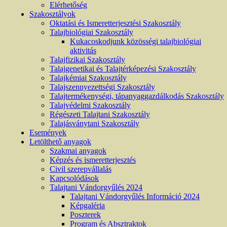
Elérhetőség
Szakosztályok
Oktatási és Ismeretterjesztési Szakosztály
Talajbiológiai Szakosztály
Kukacoskodjunk közösségi talajbiológiai
aktivitás
Talajfizikai Szakosztály
Talajgenetikai és Talajtérképezési Szakosztály
Talajkémiai Szakosztály
Talajszennyezettségi Szakosztály
Talajtermékenységi, tápanyaggazdálkodás Szakosztály
Talajvédelmi Szakosztály
Régészeti Talajtani Szakosztály
Talajásványtani Szakosztály
Események
Letölthető anyagok
Szakmai anyagok
Képzés és ismeretterjesztés
Civil szerepvállalás
Kapcsolódások
Talajtani Vándorgyűlés 2024
Talajtani Vándorgyűlés Információ 2024
Képgaléria
Poszterek
Program és Absztraktok