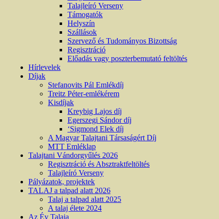
Talajleíró Verseny
Támogatók
Helyszín
Szállások
Szervező és Tudományos Bizottság
Regisztráció
Előadás vagy poszterbemutató feltöltés
Hírlevelek
Díjak
Stefanovits Pál Emlékdíj
Treitz Péter-emlékérem
Kisdíjak
Kreybig Lajos díj
Egerszegi Sándor díj
‘Sigmond Elek díj
A Magyar Talajtani Társaságért Díj
MTT Emléklap
Talajtani Vándorgyűlés 2026
Regisztráció és Absztraktfeltöltés
Talajleíró Verseny
Pályázatok, projektek
TALAJ a talpad alatt 2026
Talaj a talpad alatt 2025
A talaj élete 2024
Az Év Talaja