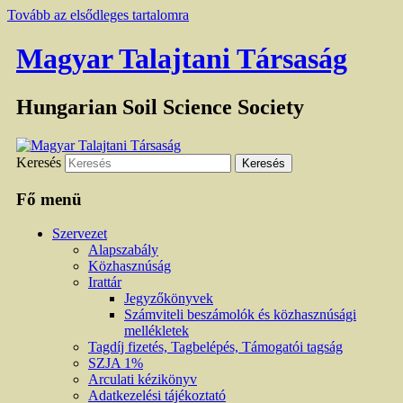
Tovább az elsődleges tartalomra
Magyar Talajtani Társaság
Hungarian Soil Science Society
Keresés
Fő menü
Szervezet
Alapszabály
Közhasznúság
Irattár
Jegyzőkönyvek
Számviteli beszámolók és közhasznúsági
mellékletek
Tagdíj fizetés, Tagbelépés, Támogatói tagság
SZJA 1%
Arculati kézikönyv
Adatkezelési tájékoztató