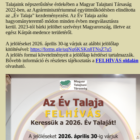
Talajaink népszerűsítése érdekében a Magyar Talajtani Társaság
2022-ben, az Agrárminisztériummal együttműködésben elindította
az „Év Talaja” kezdeményezést. Az Év Talaja azóta
hagyományteremtő módon minden évben megválasztásra
kerül. 2023-tól bárki jelölhet szelvényt Magyarország, illetve az
egész Kárpát-medence területéről.
A jelöléseket 2026. április 30-ig várjuk az alábbi jelölőlap
kitöltésével:
https://forms.gle/uqNq6KSKn8TNsZ7u5
A jelölés formai követelményeit a jelölőlap kérdései tartalmazzák.
Bővebb információ és részletes tájékoztatás a
FELHÍVÁS oldalán
olvasható.