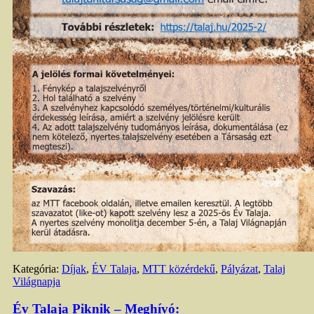
Kategória:
Díjak
,
ÉV Talaja
,
MTT közérdekű
,
Pályázat
,
Talaj
Világnapja
Év Talaja Piknik – Meghívó: