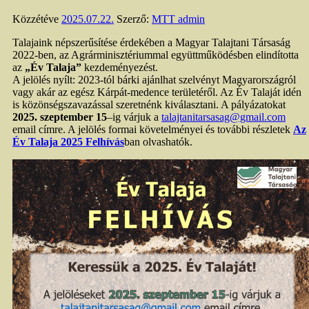
Közzétéve
2025.07.22.
Szerző:
MTT admin
Talajaink népszerűsítése érdekében a Magyar Talajtani Társaság
2022-ben, az Agrárminisztériummal együttműködésben elindította
az
„Év Talaja”
kezdeményezést.
A jelölés nyílt: 2023-tól bárki ajánlhat szelvényt Magyarországról
vagy akár az egész Kárpát-medence területéről. Az Év Talaját idén
is közönségszavazással szeretnénk kiválasztani. A pályázatokat
2025. szeptember 15
–
ig
várjuk
a
talajtanitarsasag@gmail.com
email címre. A jelölés formai követelményei és további részletek
Az
Év Talaja 2025 Felhívás
ban olvashatók.