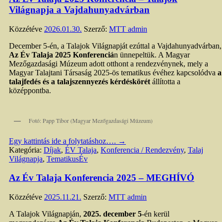
Világnapja a Vajdahunyadvárban
Közzétéve
2026.01.30.
Szerző:
MTT admin
December 5-én, a Talajok Világnapját ezúttal a Vajdahunyadvárban,
Az Év Talaja 2025 Konferenciá
n ünnepeltük. A Magyar
Mezőgazdasági Múzeum adott otthont a rendezvénynek, mely a
Magyar Talajtani Társaság 2025-ös tematikus évéhez kapcsolódva
a
talajfedés és a talajszennyezés kérdéskörét
állította a
középpontba.
Fotó: Papp Tibor (Magyar Mezőgazdasági Múzeum)
Egy kattintás ide a folytatáshoz….
→
Kategória:
Díjak
,
ÉV Talaja
,
Konferencia / Rendezvény
,
Talaj
Világnapja
,
TematikusÉv
Az Év Talaja Konferencia 2025 – MEGHÍVÓ
Közzétéve
2025.11.21.
Szerző:
MTT admin
A Talajok Világnapján,
2025. december 5
-én kerül