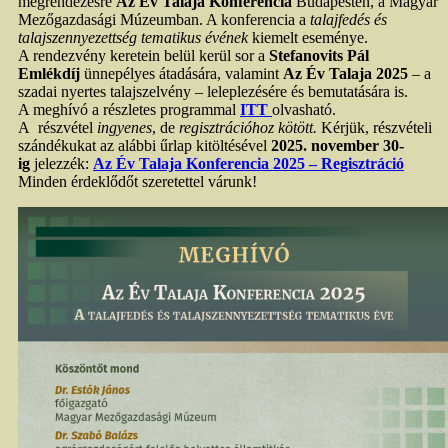
megrendezésre
Az Év Talaja Konferencia
Budapesten, a Magyar
Mezőgazdasági Múzeumban. A konferencia a
talajfedés és
talajszennyezettség tematikus évének
kiemelt eseménye.
A rendezvény keretein belül kerül sor a
Stefanovits Pál
Emlékdíj
ünnepélyes átadására, valamint
Az Év Talaja 2025
– a
szadai nyertes talajszelvény – leleplezésére és bemutatására is.
A meghívó a részletes programmal
ITT
olvasható.
A részvétel
ingyenes
, de
regisztrációhoz kötött.
Kérjük, részvételi
szándékukat az alábbi űrlap kitöltésével
2025. november 30-
ig
jelezzék:
Az Év Talaja Konferencia 2025 – Regisztráció
Minden érdeklődőt szeretettel várunk!