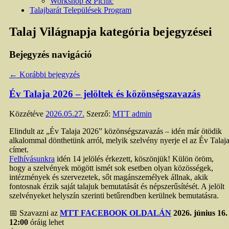
Workshop & Picnic
Talajbarát Települések Program
Talaj Világnapja
kategória bejegyzései
Bejegyzés navigáció
←
Korábbi bejegyzés
Év Talaja 2026 – jelöltek és közönségszavazás
Közzétéve
2026.05.27.
Szerző:
MTT admin
Elindult az „Év Talaja 2026” közönségszavazás – idén már ötödik
alkalommal dönthetünk arról, melyik szelvény nyerje el az Év Talaj
címet.
Felhívásunkra
idén 14 jelölés érkezett, köszönjük! Külön öröm,
hogy a szelvények mögött ismét sok esetben olyan közösségek,
intézmények és szervezetek, sőt magánszemélyek állnak, akik
fontosnak érzik saját talajuk bemutatását és népszerűsítését. A jelölt
szelvényeket helyszín szerinti betűrendben kerülnek bemutatásra.
📅 Szavazni az
MTT FACEBOOK OLDALÁN
2026. június 16.
12:00
óráig lehet