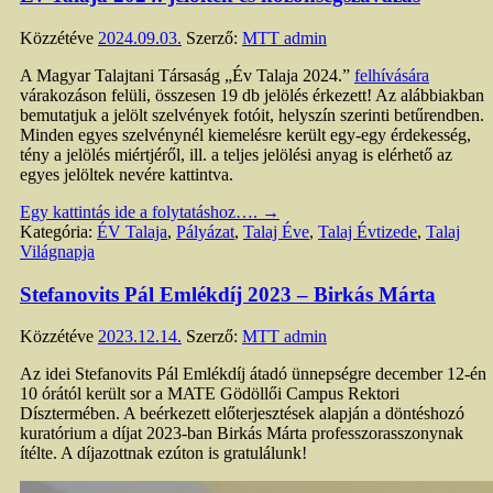
Közzétéve
2024.09.03.
Szerző:
MTT admin
A Magyar Talajtani Társaság „Év Talaja 2024.”
felhívására
várakozáson felüli, összesen 19 db jelölés érkezett! Az alábbiakban
bemutatjuk a jelölt szelvények fotóit, helyszín szerinti betűrendben.
Minden egyes szelvénynél kiemelésre került egy-egy érdekesség,
tény a jelölés miértjéről, ill. a teljes jelölési anyag is elérhető az
egyes jelöltek nevére kattintva.
Egy kattintás ide a folytatáshoz….
→
Kategória:
ÉV Talaja
,
Pályázat
,
Talaj Éve
,
Talaj Évtizede
,
Talaj
Világnapja
Stefanovits Pál Emlékdíj 2023 – Birkás Márta
Közzétéve
2023.12.14.
Szerző:
MTT admin
Az idei Stefanovits Pál Emlékdíj átadó ünnepségre december 12-én
10 órától került sor a MATE Gödöllői Campus Rektori
Dísztermében. A beérkezett előterjesztések alapján a döntéshozó
kuratórium a díjat 2023-ban Birkás Márta professzorasszonynak
ítélte. A díjazottnak ezúton is gratulálunk!