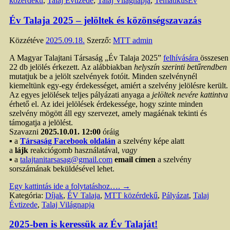
közérdekű
,
Talaj Évtizede
,
Talaj Világnapja
,
TematikusÉv
Év Talaja 2025 – jelöltek és közönségszavazás
Közzétéve
2025.09.18.
Szerző:
MTT admin
A Magyar Talajtani Társaság „Év Talaja 2025”
felhívására
összesen
22 db jelölés érkezett. Az alábbiakban
helyszín szerinti betűrendben
mutatjuk be a jelölt szelvények fotóit. Minden szelvénynél
kiemeltünk egy-egy érdekességet, amiért a szelvény jelölésre került.
Az egyes jelölések teljes pályázati anyaga a
jelöltek nevére kattintva
érhető el. Az idei jelölések érdekessége, hogy szinte minden
szelvény mögött áll egy szervezet, amely magáénak tekinti és
támogatja a jelölést.
Szavazni
2025.10.01. 12:00
óráig
▪ a
Társaság Facebook oldalán
a szelvény képe alatt
a
lájk
reakciógomb használatával,
vagy
▪ a
talajtanitarsasag@gmail.com
email címen
a szelvény
sorszámának beküldésével lehet.
Egy kattintás ide a folytatáshoz….
→
Kategória:
Díjak
,
ÉV Talaja
,
MTT közérdekű
,
Pályázat
,
Talaj
Évtizede
,
Talaj Világnapja
2025-ben is keressük az Év Talaját!