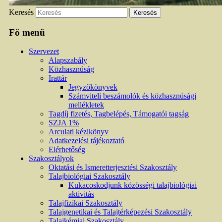
Keresés
Fő menü
Szervezet
Alapszabály
Közhasznúság
Irattár
Jegyzőkönyvek
Számviteli beszámolók és közhasznúsági
mellékletek
Tagdíj fizetés, Tagbelépés, Támogatói tagság
SZJA 1%
Arculati kézikönyv
Adatkezelési tájékoztató
Elérhetőség
Szakosztályok
Oktatási és Ismeretterjesztési Szakosztály
Talajbiológiai Szakosztály
Kukacoskodjunk közösségi talajbiológiai
aktivitás
Talajfizikai Szakosztály
Talajgenetikai és Talajtérképezési Szakosztály
Talajkémiai Szakosztály