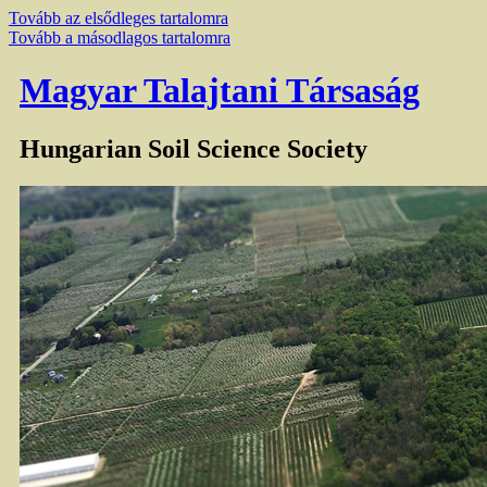
Tovább az elsődleges tartalomra
Tovább a másodlagos tartalomra
Magyar Talajtani Társaság
Hungarian Soil Science Society