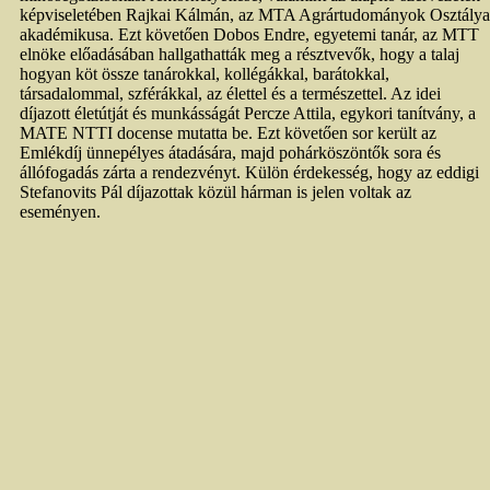
képviseletében Rajkai Kálmán, az MTA Agrártudományok Osztálya
akadémikusa. Ezt követően Dobos Endre, egyetemi tanár, az MTT
elnöke előadásában hallgathatták meg a résztvevők, hogy a talaj
hogyan köt össze tanárokkal, kollégákkal, barátokkal,
társadalommal, szférákkal, az élettel és a természettel. Az idei
díjazott életútját és munkásságát Percze Attila, egykori tanítvány, a
MATE NTTI docense mutatta be. Ezt követően sor került az
Emlékdíj ünnepélyes átadására, majd pohárköszöntők sora és
állófogadás zárta a rendezvényt. Külön érdekesség, hogy az eddigi
Stefanovits Pál díjazottak közül hárman is jelen voltak az
eseményen.