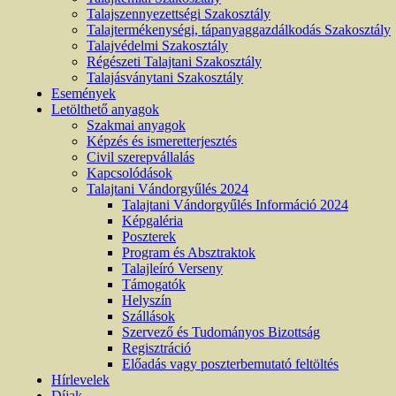
Talajszennyezettségi Szakosztály
Talajtermékenységi, tápanyaggazdálkodás Szakosztály
Talajvédelmi Szakosztály
Régészeti Talajtani Szakosztály
Talajásványtani Szakosztály
Események
Letölthető anyagok
Szakmai anyagok
Képzés és ismeretterjesztés
Civil szerepvállalás
Kapcsolódások
Talajtani Vándorgyűlés 2024
Talajtani Vándorgyűlés Információ 2024
Képgaléria
Poszterek
Program és Absztraktok
Talajleíró Verseny
Támogatók
Helyszín
Szállások
Szervező és Tudományos Bizottság
Regisztráció
Előadás vagy poszterbemutató feltöltés
Hírlevelek
Díjak