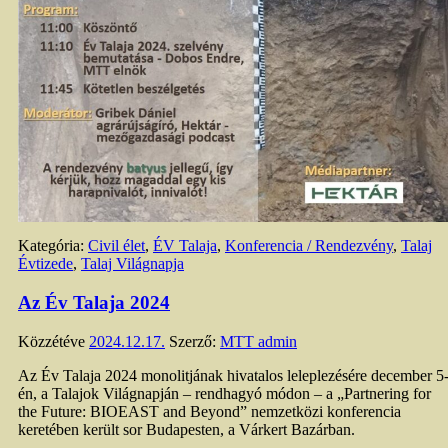
Kategória:
Civil élet
,
ÉV Talaja
,
Konferencia / Rendezvény
,
Talaj
Évtizede
,
Talaj Világnapja
Az Év Talaja 2024
Közzétéve
2024.12.17.
Szerző:
MTT admin
Az Év Talaja 2024 monolitjának hivatalos leleplezésére december 5
én, a Talajok Világnapján – rendhagyó módon – a „Partnering for
the Future: BIOEAST and Beyond” nemzetközi konferencia
keretében került sor Budapesten, a Várkert Bazárban.