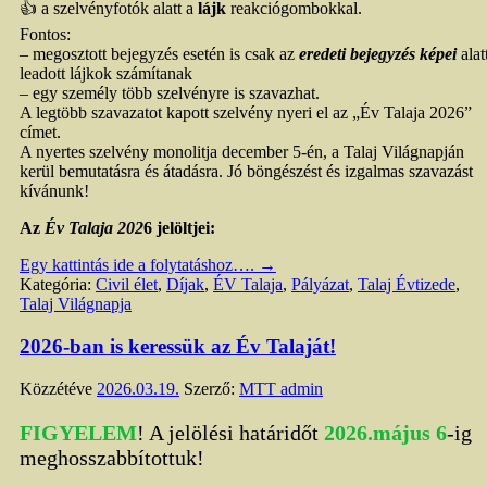
👍 a szelvényfotók alatt a
lájk
reakciógombokkal.
Fontos:
– megosztott bejegyzés esetén is csak az
eredeti bejegyzés képei
alat
leadott lájkok számítanak
– egy személy több szelvényre is szavazhat.
A legtöbb szavazatot kapott szelvény nyeri el az „Év Talaja 2026”
címet.
A nyertes szelvény monolitja december 5-én, a Talaj Világnapján
kerül bemutatásra és átadásra. Jó böngészést és izgalmas szavazást
kívánunk!
Az
Év Talaja 202
6 jelöltjei:
Egy kattintás ide a folytatáshoz….
→
Kategória:
Civil élet
,
Díjak
,
ÉV Talaja
,
Pályázat
,
Talaj Évtizede
,
Talaj Világnapja
2026-ban is keressük az Év Talaját!
Közzétéve
2026.03.19.
Szerző:
MTT admin
FIGYELEM
! A jelölési határidőt
2026.május 6
-ig
meghosszabbítottuk!