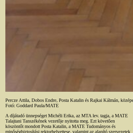
Percze Attila, Dobos Endre, Posta Katalin és Rajkai Kálmán, középe
Fotó: Goddard Paula/MATE
A díjátadó ünnepséget Michéli Erika, az MTA lev. tagja, a MATE
Talajtani Tanszékének vezetője nyitotta meg. Ezt követően
köszöntőt mondott Posta Katalin, a MATE Tudományos és
minőségbiztosítási rektorhelyettese, valamint az alapító szervezetek