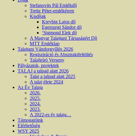
Stefanovits Pál Emlékdíj
Treitz Péter-emlékérem
Kisdíjak
Kreybig Lajos díj
Egerszegi Sándor díj
‘Sigmond Elek díj
A Magyar Talajtani Társaságért Díj
MTT Emléklap
Talajtani Vándorgyűlés 2026
Regisztráció és Absztraktfeltöltés
Talajleíró Verseny
Pályázatok, projektek
TALAJ a talpad alatt 2026
Talaj a talpad alatt 2025
A talaj élete 2024
Az Év Talaja
2026.
2025.
2024.
2023.
A 2022-es év talaja…
Támogatóink
Elérhetőség
WSY 2025