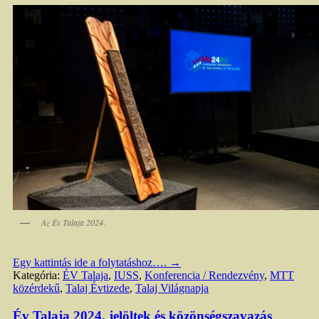
Az Év Talaja 2024
.
Egy kattintás ide a folytatáshoz….
→
Kategória:
ÉV Talaja
,
IUSS
,
Konferencia / Rendezvény
,
MTT
közérdekű
,
Talaj Évtizede
,
Talaj Világnapja
Év Talaja 2024. jelöltek és közönségszavazás