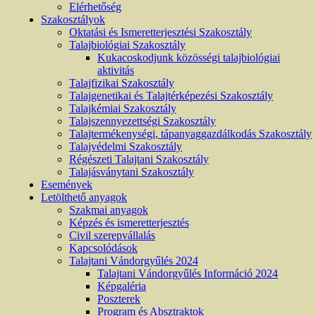
Elérhetőség
Szakosztályok
Oktatási és Ismeretterjesztési Szakosztály
Talajbiológiai Szakosztály
Kukacoskodjunk közösségi talajbiológiai
aktivitás
Talajfizikai Szakosztály
Talajgenetikai és Talajtérképezési Szakosztály
Talajkémiai Szakosztály
Talajszennyezettségi Szakosztály
Talajtermékenységi, tápanyaggazdálkodás Szakosztály
Talajvédelmi Szakosztály
Régészeti Talajtani Szakosztály
Talajásványtani Szakosztály
Események
Letölthető anyagok
Szakmai anyagok
Képzés és ismeretterjesztés
Civil szerepvállalás
Kapcsolódások
Talajtani Vándorgyűlés 2024
Talajtani Vándorgyűlés Információ 2024
Képgaléria
Poszterek
Program és Absztraktok