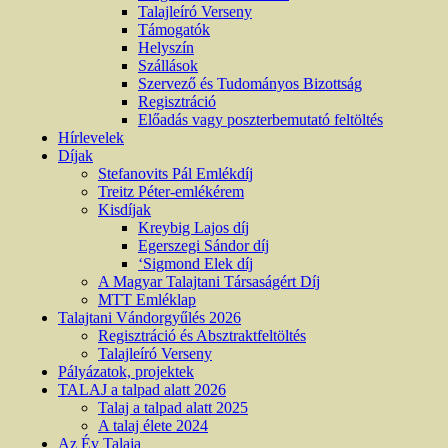
Talajleíró Verseny
Támogatók
Helyszín
Szállások
Szervező és Tudományos Bizottság
Regisztráció
Előadás vagy poszterbemutató feltöltés
Hírlevelek
Díjak
Stefanovits Pál Emlékdíj
Treitz Péter-emlékérem
Kisdíjak
Kreybig Lajos díj
Egerszegi Sándor díj
‘Sigmond Elek díj
A Magyar Talajtani Társaságért Díj
MTT Emléklap
Talajtani Vándorgyűlés 2026
Regisztráció és Absztraktfeltöltés
Talajleíró Verseny
Pályázatok, projektek
TALAJ a talpad alatt 2026
Talaj a talpad alatt 2025
A talaj élete 2024
Az Év Talaja