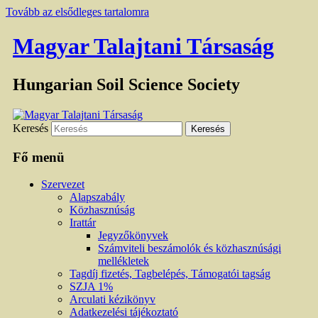
Tovább az elsődleges tartalomra
Magyar Talajtani Társaság
Hungarian Soil Science Society
Keresés
Fő menü
Szervezet
Alapszabály
Közhasznúság
Irattár
Jegyzőkönyvek
Számviteli beszámolók és közhasznúsági
mellékletek
Tagdíj fizetés, Tagbelépés, Támogatói tagság
SZJA 1%
Arculati kézikönyv
Adatkezelési tájékoztató