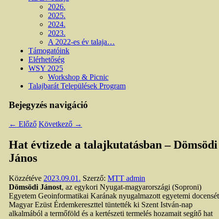
2026.
2025.
2024.
2023.
A 2022-es év talaja…
Támogatóink
Elérhetőség
WSY 2025
Workshop & Picnic
Talajbarát Települések Program
Bejegyzés navigáció
←
Előző
Következő
→
Hat évtizede a talajkutatásban – Dömsödi
János
Közzétéve
2023.09.01.
Szerző:
MTT admin
Dömsödi Jánost
, az egykori Nyugat-magyarországi (Soproni)
Egyetem Geoinformatikai Karának nyugalmazott egyetemi docensét
Magyar Ezüst Érdemkereszttel tüntették ki Szent István-nap
alkalmából a termőföld és a kertészeti termelés hozamait segítő hat