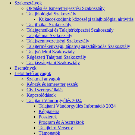
Szakosztályok
Oktatási és Ismeretterjesztési Szakosztály
Talajbiológiai Szakosztály
Kukacoskodjunk közösségi talajbiológiai aktivitás
Talajfizikai Szakosztály
Talajgenetikai és Talajtérképezési Szakosztály
Talajkémiai Szakosztály
Talajszennyezettségi Szakosztály
Talajtermékenységi, tápanyaggazdálkodás Szakosztály
Talajvédelmi Szakosztály
Régészeti Talajtani Szakosztály
Talajásványtani Szakosztály
Események
Letölthető anyagok
Szakmai anyagok
Képzés és ismeretterjesztés
Civil szerepvállalás
Kapcsolódások
Talajtani Vándorgyűlés 2024
Talajtani Vándorgyűlés Információ 2024
Képgaléria
Poszterek
Program és Absztraktok
Talajleíró Verseny
Támogatók