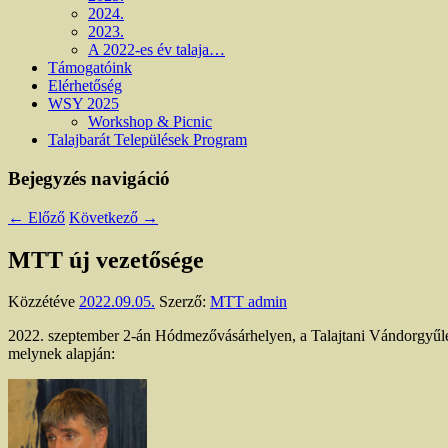
2024.
2023.
A 2022-es év talaja…
Támogatóink
Elérhetőség
WSY 2025
Workshop & Picnic
Talajbarát Települések Program
Bejegyzés navigáció
←
Előző
Következő
→
MTT új vezetősége
Közzétéve
2022.09.05.
Szerző:
MTT admin
2022. szeptember 2-án Hódmezővásárhelyen, a Talajtani Vándorgyűlés 
melynek alapján: