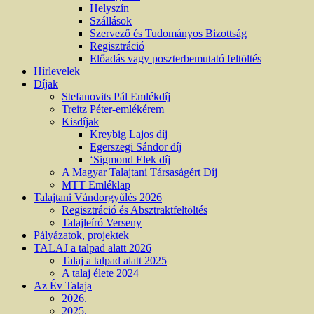
Helyszín
Szállások
Szervező és Tudományos Bizottság
Regisztráció
Előadás vagy poszterbemutató feltöltés
Hírlevelek
Díjak
Stefanovits Pál Emlékdíj
Treitz Péter-emlékérem
Kisdíjak
Kreybig Lajos díj
Egerszegi Sándor díj
‘Sigmond Elek díj
A Magyar Talajtani Társaságért Díj
MTT Emléklap
Talajtani Vándorgyűlés 2026
Regisztráció és Absztraktfeltöltés
Talajleíró Verseny
Pályázatok, projektek
TALAJ a talpad alatt 2026
Talaj a talpad alatt 2025
A talaj élete 2024
Az Év Talaja
2026.
2025.