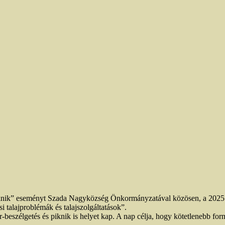
knik” eseményt Szada Nagyközség Önkormányzatával közösen, a 2025. 
i talajproblémák és talajszolgáltatások”.
eszélgetés és piknik is helyet kap. A nap célja, hogy kötetlenebb for