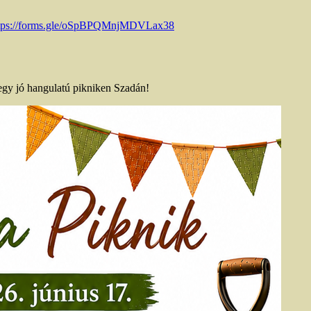
tps://forms.gle/oSpBPQMnjMDVLax38
n egy jó hangulatú pikniken Szadán!