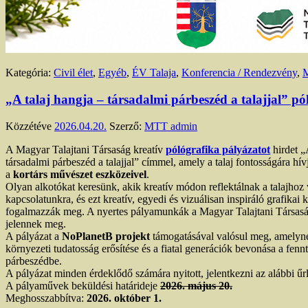
Kategória:
Civil élet
,
Egyéb
,
ÉV Talaja
,
Konferencia / Rendezvény
,
M
„A talaj hangja – társadalmi párbeszéd a talajjal” pó
Közzétéve
2026.04.20.
Szerző:
MTT admin
A Magyar Talajtani Társaság kreatív
pólógrafika pályázatot
hirdet „
társadalmi párbeszéd a talajjal” címmel, amely a talaj fontosságára hívj
a
kortárs művészet eszközeivel
.
Olyan alkotókat keresünk, akik kreatív módon reflektálnak a talajhoz 
kapcsolatunkra, és ezt kreatív, egyedi és vizuálisan inspiráló grafika
fogalmazzák meg. A nyertes pályamunkák a Magyar Talajtani Társaság
jelennek meg.
A pályázat a
NoPlanetB projekt
támogatásával valósul meg, amelyne
környezeti tudatosság erősítése és a fiatal generációk bevonása a fennt
párbeszédbe.
A pályázat minden érdeklődő számára nyitott, jelentkezni az alábbi űr
A pályaművek beküldési határideje
2026. május 20.
Meghosszabbítva:
2026. október 1.