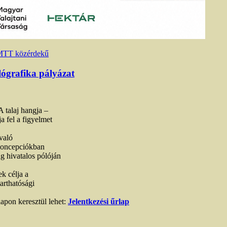
TT közérdekű
lógrafika pályázat
A talaj hangja –
a fel a figyelmet
való
i koncepciókban
 hivatalos pólóján
k célja a
arthatósági
lapon keresztül lehet:
Jelentkezési űrlap