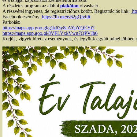
és a talajjal kapcsolatos szemléletformálásra.
A részletes program az alábbi
plakáton
olvasható.
A részvétel ingyenes, de regisztrációhoz kötött. Regisztrációs link:
ht
Facebook esemény:
https://fb.me/e/62gQjvhIt
Parkolás:
https://maps.app.goo.gl/g1k63y8aAYpYQEYt7
https://maps.app.goo.gl/8VFLVxkVwn7QPVJh6
Kérjük, vigyék hírét az eseménynek, és legyünk együtt minél többe