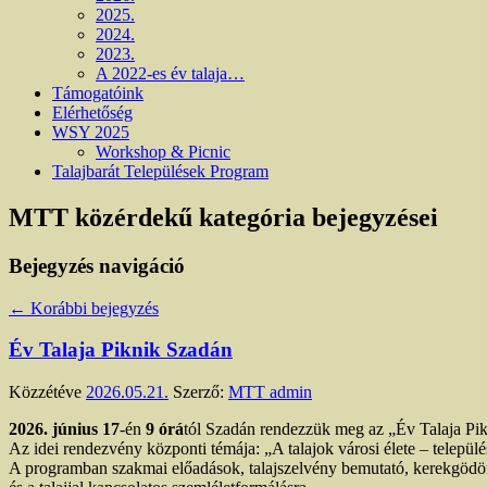
2025.
2024.
2023.
A 2022-es év talaja…
Támogatóink
Elérhetőség
WSY 2025
Workshop & Picnic
Talajbarát Települések Program
MTT közérdekű
kategória bejegyzései
Bejegyzés navigáció
←
Korábbi bejegyzés
Év Talaja Piknik Szadán
Közzétéve
2026.05.21.
Szerző:
MTT admin
2026. június 17
-én
9 órá
tól Szadán rendezzük meg az „Év Talaja Pi
Az idei rendezvény központi témája: „A talajok városi élete – település
A programban szakmai előadások, talajszelvény bemutató, kerekgödör-b