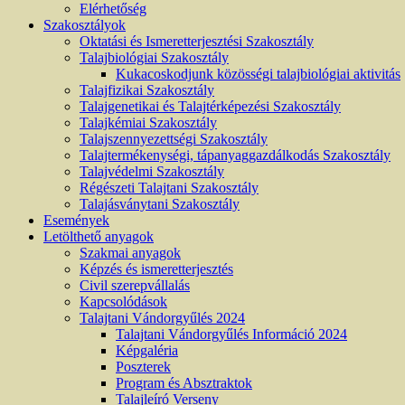
Elérhetőség
Szakosztályok
Oktatási és Ismeretterjesztési Szakosztály
Talajbiológiai Szakosztály
Kukacoskodjunk közösségi talajbiológiai aktivitás
Talajfizikai Szakosztály
Talajgenetikai és Talajtérképezési Szakosztály
Talajkémiai Szakosztály
Talajszennyezettségi Szakosztály
Talajtermékenységi, tápanyaggazdálkodás Szakosztály
Talajvédelmi Szakosztály
Régészeti Talajtani Szakosztály
Talajásványtani Szakosztály
Események
Letölthető anyagok
Szakmai anyagok
Képzés és ismeretterjesztés
Civil szerepvállalás
Kapcsolódások
Talajtani Vándorgyűlés 2024
Talajtani Vándorgyűlés Információ 2024
Képgaléria
Poszterek
Program és Absztraktok
Talajleíró Verseny