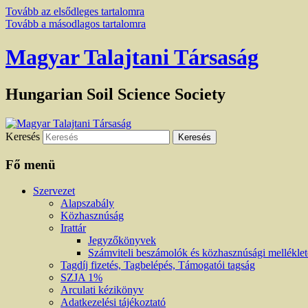
Tovább az elsődleges tartalomra
Tovább a másodlagos tartalomra
Magyar Talajtani Társaság
Hungarian Soil Science Society
Keresés
Fő menü
Szervezet
Alapszabály
Közhasznúság
Irattár
Jegyzőkönyvek
Számviteli beszámolók és közhasznúsági mellékle
Tagdíj fizetés, Tagbelépés, Támogatói tagság
SZJA 1%
Arculati kézikönyv
Adatkezelési tájékoztató