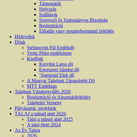
Támogatók
Helyszín
Szállások
Szervező és Tudományos Bizottság
Regisztráció
Előadás vagy poszterbemutató feltöltés
Hírlevelek
Díjak
Stefanovits Pál Emlékdíj
Treitz Péter-emlékérem
Kisdíjak
Kreybig Lajos díj
Egerszegi Sándor díj
‘Sigmond Elek díj
A Magyar Talajtani Társaságért Díj
MTT Emléklap
Talajtani Vándorgyűlés 2026
Regisztráció és Absztraktfeltöltés
Talajleíró Verseny
Pályázatok, projektek
TALAJ a talpad alatt 2026
Talaj a talpad alatt 2025
A talaj élete 2024
Az Év Talaja
2026.