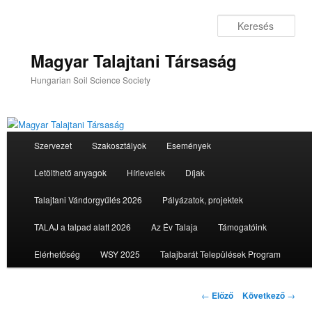
Tovább
az
Ker
elsődleges
tartalomra
Magyar Talajtani Társaság
Hungarian Soil Science Society
Fő
Szervezet
Szakosztályok
Események
menü
Letölthető anyagok
Hírlevelek
Díjak
Talajtani Vándorgyűlés 2026
Pályázatok, projektek
TALAJ a talpad alatt 2026
Az Év Talaja
Támogatóink
Elérhetőség
WSY 2025
Talajbarát Települések Program
Bejegyzés
←
Előző
Következő
→
navigáció