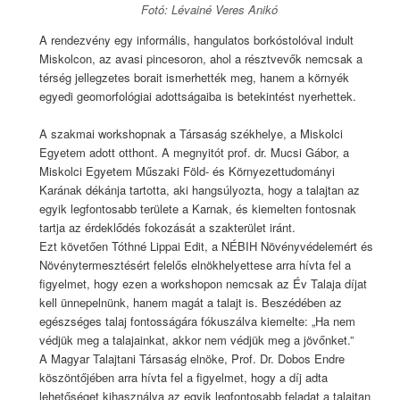
Fotó: Lévainé Veres Anikó
A rendezvény egy informális, hangulatos borkóstolóval indult
Miskolcon, az avasi pincesoron, ahol a résztvevők nemcsak a
térség jellegzetes borait ismerhették meg, hanem a környék
egyedi geomorfológiai adottságaiba is betekintést nyerhettek.
A szakmai workshopnak a Társaság székhelye, a Miskolci
Egyetem adott otthont. A megnyitót prof. dr. Mucsi Gábor, a
Miskolci Egyetem Műszaki Föld- és Környezettudományi
Karának dékánja tartotta, aki hangsúlyozta, hogy a talajtan az
egyik legfontosabb területe a Karnak, és kiemelten fontosnak
tartja az érdeklődés fokozását a szakterület iránt.
Ezt követően Tóthné Lippai Edit, a NÉBIH Növényvédelemért és
Növénytermesztésért felelős elnökhelyettese arra hívta fel a
figyelmet, hogy ezen a workshopon nemcsak az Év Talaja díjat
kell ünnepelnünk, hanem magát a talajt is. Beszédében az
egészséges talaj fontosságára fókuszálva kiemelte: „Ha nem
védjük meg a talajainkat, akkor nem védjük meg a jövőnket.”
A Magyar Talajtani Társaság elnöke, Prof. Dr. Dobos Endre
köszöntőjében arra hívta fel a figyelmet, hogy a díj adta
lehetőséget kihasználva az egyik legfontosabb feladat a talajtan