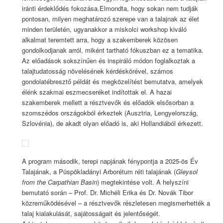
iránti érdeklődés fokozása.Elmondta, hogy sokan nem tudják
pontosan, milyen meghatározó szerepe van a talajnak az élet
minden területén, ugyanakkor a miskolci workshop kiváló
alkalmat teremtett arra, hogy a szakemberek közösen
gondolkodjanak arról, miként tartható fókuszban ez a tematika.
Az előadások sokszínűen és inspiráló módon foglalkoztak a
talajtudatosság növelésének kérdéskörével, számos
gondolatébresztő példát és megközelítést bemutatva, amelyek
élénk szakmai eszmecseréket indítottak el. A hazai
szakemberek mellett a résztvevők és előadók elsősorban a
szomszédos országokból érkeztek (Ausztria, Lengyelország,
Szlovénia), de akadt olyan előadó is, aki Hollandiából érkezett.
A program második, terepi napjának fénypontja a 2025-ös Év
Talajának, a Püspökladányi Arborétum réti talajának (
Gleysol
from the Carpathian Basin
) megtekintése volt. A helyszíni
bemutató során – Prof. Dr. Michéli Erika és Dr. Novák Tibor
közreműködésével – a résztvevők részletesen megismerhették a
talaj kialakulását, sajátosságait és jelentőségét.