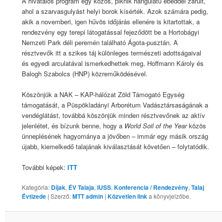
A hivatalos program egy közös, piknik hangulatú ebéddel zárult,
ahol a szarvasgulyást helyi borok kísérték. Azok számára pedig,
akik a novemberi, igen hűvös időjárás ellenére is kitartottak, a
rendezvény egy terepi látogatással fejeződött be a Hortobágyi
Nemzeti Park déli peremén található Ágota-pusztán. A
résztvevők itt a szikes táj különleges természeti adottságaival
és egyedi arculatával ismerkedhettek meg, Hoffmann Károly és
Balogh Szabolcs (HNP) közreműködésével.
Köszönjük a NAK – KAP-hálózat Zöld Támogató Egység
támogatását, a Püspökladányi Arborétum Vadásztársaságának a
vendéglátást, továbbá köszönjük minden résztvevőnek az aktív
jelenlétet, és bízunk benne, hogy a
World Soil of the Year
közös
ünneplésének hagyománya a jövőben – immár egy másik ország
újabb, kiemelkedő talajának kiválasztását követően – folytatódik.
További képek:
ITT
Kategória:
Díjak
,
ÉV Talaja
,
IUSS
,
Konferencia / Rendezvény
,
Talaj
Évtizede
| Szerző:
MTT admin
|
Közvetlen link
a könyvjelzőbe.