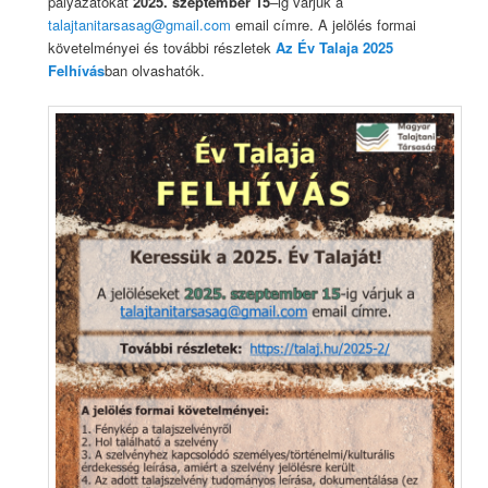
pályázatokat
2025. szeptember 15
–
ig
várjuk
a
talajtanitarsasag@gmail.com
email címre. A jelölés formai
követelményei és további részletek
Az Év Talaja 2025
Felhívás
ban olvashatók.