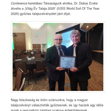
Conference
keretében Társaságunk elnöke, Dr. Dobos Endre
átvette a „Világ Év Talaja 2025” (IUSS World Soil Of The Year
2025) győztes talajszelvényéért járó díjat.
Nagy büszkeség és öröm számunkra, hogy a magyar
talajszelvényt választották győztesnek, és így hazánk egy időre
ismét a nemzetközi talajtani szakma érdeklődésének