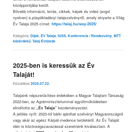
középpontjába került.
Bővebb információ, leírás, cikkek, képek és videó (angol
nyelven) a püspökladányi talajszelvényről, amely elnyerte a Világ
Év Talaja 2025 címet:
https://talaj.hu/wsy-2025/
Kategória:
Díjak
,
ÉV Talaja
,
IUSS
,
Konferencia / Rendezvény
,
MTT
közérdekű
,
Talaj Évtizede
2025-ben is keressük az Év
Talaját!
Közzétéve
2025.07.22.
Talajaink népszerűsítése érdekében a Magyar Talajtani Társaság
2022-ben, az Agrárminisztériummal együttműködésben
elindította az
„Év Talaja”
kezdeményezést.
A jelölés nyílt: 2023-tól bárki ajánlhat szelvényt Magyarországról
vagy akár az egész Kárpát-medence területéről. Az Év Talaját
idén is közönségszavazással szeretnénk kiválasztani. A