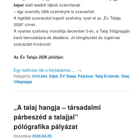
képei
alatt leadott lájkok számítanak
– egy személy több szelvényre is szavazhat.
A legtöbb szavazatot kapott szelvény nyeri el az „Év Talaja
2026” címet.
A nyertes szelvény monolitja december 5-én, a Talaj Világnapján
kerül bemutatásra és átadásra. Jó böngészést és izgalmas
szavazást kívánunk!
Az
Év Talaja 202
6 jelöltjei:
Egy kattintás ide a folytatáshoz….
→
Kategória:
Civil élet
,
Díjak
,
ÉV Talaja
,
Pályázat
,
Talaj Évtizede
,
Talaj
Világnapja
„A talaj hangja – társadalmi
párbeszéd a talajjal”
pólógrafika pályázat
Közzétéve
2026.04.20.