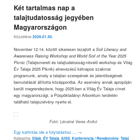
Két tartalmas nap a
talajtudatosság jegyében
Magyarországon
Közzétéve
2026.01.30.
November 12-14. között sikeresen lezajlott a
Soil Literacy and
Awareness Raising Workshop and World Soil of the Year 2025
Picnic
(Talajismereti és talajtudatosság-növelő workshop és Világ
Év Talaja 2025 Piknik) elnevezésű kétnapos szakmai
programunk, amely a talajtan szerepének és jelentőségének
bemutatását állította középpontba. Az esemény annak apropóján
került megrendezésre, hogy 2025-ben a Világ Év Talaja címet
egy magyarországi, a Püspökladányi Arborétum területén
található talajszelvény nyerte el.
Fotó: Lévainé Veres Anikó
Egy kattintás ide a folytatáshoz….
→
Kategória:
Díjak
,
ÉV Talaja
,
IUSS
,
Konferencia / Rendezvény
,
Talaj