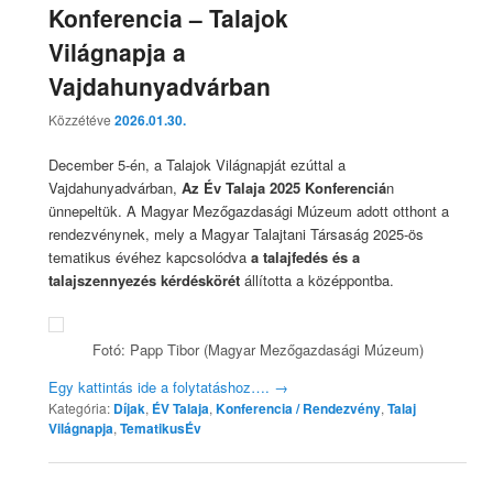
Konferencia – Talajok
Világnapja a
Vajdahunyadvárban
Közzétéve
2026.01.30.
December 5-én, a Talajok Világnapját ezúttal a
Vajdahunyadvárban,
Az Év Talaja 2025 Konferenciá
n
ünnepeltük. A Magyar Mezőgazdasági Múzeum adott otthont a
rendezvénynek, mely a Magyar Talajtani Társaság 2025-ös
tematikus évéhez kapcsolódva
a talajfedés és a
talajszennyezés kérdéskörét
állította a középpontba.
Fotó: Papp Tibor (Magyar Mezőgazdasági Múzeum)
Egy kattintás ide a folytatáshoz….
→
Kategória:
Díjak
,
ÉV Talaja
,
Konferencia / Rendezvény
,
Talaj
Világnapja
,
TematikusÉv