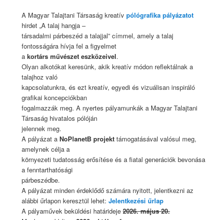
A Magyar Talajtani Társaság kreatív
pólógrafika pályázatot
hirdet „A talaj hangja –
társadalmi párbeszéd a talajjal” címmel, amely a talaj
fontosságára hívja fel a figyelmet
a
kortárs művészet eszközeivel
.
Olyan alkotókat keresünk, akik kreatív módon reflektálnak a
talajhoz való
kapcsolatunkra, és ezt kreatív, egyedi és vizuálisan inspiráló
grafikai koncepciókban
fogalmazzák meg. A nyertes pályamunkák a Magyar Talajtani
Társaság hivatalos pólóján
jelennek meg.
A pályázat a
NoPlanetB projekt
támogatásával valósul meg,
amelynek célja a
környezeti tudatosság erősítése és a fiatal generációk bevonása
a fenntarthatósági
párbeszédbe.
A pályázat minden érdeklődő számára nyitott, jelentkezni az
alábbi űrlapon keresztül lehet:
Jelentkezési űrlap
A pályaművek beküldési határideje
2026. május 20.