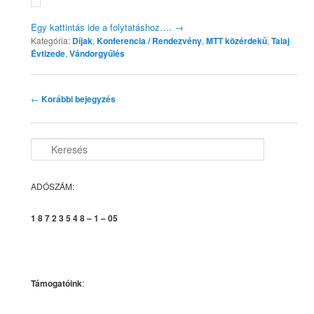
Egy kattintás ide a folytatáshoz….
→
Kategória:
Díjak
,
Konferencia / Rendezvény
,
MTT közérdekű
,
Talaj
Évtizede
,
Vándorgyűlés
Bejegyzés
←
Korábbi bejegyzés
navigáció
K
e
r
e
ADÓSZÁM:
s
é
1 8 7 2 3 5 4 8 – 1 – 05
s
Támogatóink
: