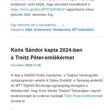
korlátozott, ezért kérjük, hogy részvételi szándékukat a
https://forms.gle/jfUxxPFSTahPX8cd7
regisztrációs linken
jelezzék 2024. december 4-ig.
Egy kattintás ide a folytatáshoz….
→
Kategória:
Díjak
,
Konferencia / Rendezvény
,
MTT közérdekű
Koós Sándor kapta 2024-ben
a Treitz Péter-emlékérmet
Közzétéve
2024.11.05.
A díjat a Gödöllői Királyi kastélyban, a Talajtani Vándorgyűlés
nyitóprogramján vehette át Dobos Endrétől, a Társaság elnökétől.
Az MTT Díjjelölő Bizottsága egyhangúlag támogatta a
felterjesztést, hogy Koós Sándor Talajtani Társaságban végzett
tevékenységét és szakmai munkáját
Treitz Péter-emlékérem
mel
ismerje el.