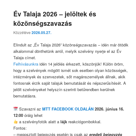
Év Talaja 2026 – jelöltek és
közönségszavazás
Közzétéve
2026.05.27.
Elindult az „Év Talaja 2026” közönségszavazás – idén már ötödik
alkalommal dönthetünk arról, melyik szelvény nyerje el az Év
Talaja címet.
Felhívásunkra
idén 14 jelölés érkezett, köszönjük! Külön öröm,
hogy a szelvények mögött ismét sok esetben olyan közösségek,
intézmények és szervezetek, sőt magánszemélyek állnak, akik
fontosnak érzik saját talajuk bemutatását és népszerűsítését. A
jelölt szelvényeket helyszín szerinti betűrendben kerülnek
bemutatásra.
Szavazni az
MTT FACEBOOK OLDALÁN
2026. június 16.
12:00
óráig lehet
a szelvényfotók alatt a
lájk
reakciógombokkal.
Fontos:
– megosztott bejegyzés esetén is csak az
eredeti bejegyzés