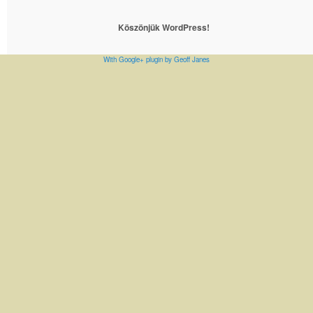
Köszönjük WordPress!
With Google+ plugin by Geoff Janes