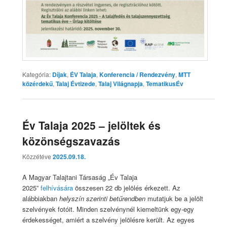
Kategória:
Díjak
,
ÉV Talaja
,
Konferencia / Rendezvény
,
MTT
közérdekű
,
Talaj Évtizede
,
Talaj Világnapja
,
TematikusÉv
Év Talaja 2025 – jelöltek és
közönségszavazás
Közzétéve
2025.09.18.
A Magyar Talajtani Társaság „Év Talaja
2025”
felhívására
összesen 22 db jelölés érkezett. Az
alábbiakban
helyszín szerinti betűrendben
mutatjuk be a jelölt
szelvények fotóit. Minden szelvénynél kiemeltünk egy-egy
érdekességet, amiért a szelvény jelölésre került. Az egyes