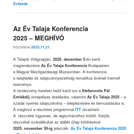
Évtizede
Az Év Talaja Konferencia
2025 – MEGHÍVÓ
Közzétéve
2025.11.21.
A Talajok Világnapján,
2025. december 5
-én kerül
megrendezésre
Az Év Talaja Konferencia
Budapesten,
a Magyar Mezőgazdasági Múzeumban. A konferencia
a
talajfedés és talajszennyezettség tematikus évének
kiemelt
eseménye.
A rendezvény keretein belül kerül sor a
Stefanovits Pál
Emlékdíj
ünnepélyes átadására, valamint
Az Év Talaja 2025
– a
szadai nyertes talajszelvény – leleplezésére és bemutatására is.
A meghívó a részletes programmal
ITT
olvasható.
A részvétel
ingyenes
, de
regisztrációhoz kötött.
Kérjük,
részvételi szándékukat az alábbi űrlap kitöltésével
2025. november 30-ig
jelezzék:
Az Év Talaja Konferencia 2025