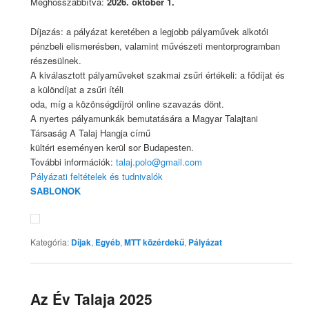
Meghosszabbítva:
2026. október 1.
Díjazás: a pályázat keretében a legjobb pályaművek alkotói
pénzbeli elismerésben, valamint művészeti mentorprogramban
részesülnek.
A kiválasztott pályaműveket szakmai zsűri értékeli: a fődíjat és
a különdíjat a zsűri ítéli
oda, míg a közönségdíjról online szavazás dönt.
A nyertes pályamunkák bemutatására a Magyar Talajtani
Társaság A Talaj Hangja című
kültéri eseményen kerül sor Budapesten.
További információk:
talaj.polo@gmail.com
Pályázati feltételek és tudnivalók
SABLONOK
Kategória:
Díjak
,
Egyéb
,
MTT közérdekű
,
Pályázat
Az Év Talaja 2025