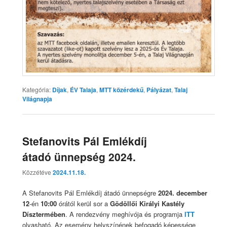
Kategória:
Díjak
,
ÉV Talaja
,
MTT közérdekű
,
Pályázat
,
Talaj
Világnapja
Stefanovits Pál Emlékdíj
átadó ünnepség 2024.
Közzétéve
2024.11.18.
A Stefanovits Pál Emlékdíj átadó ünnepségre
2024. december
12
-én
10:00
órától kerül sor a
Gödöllői Királyi Kastély
Dísztermében
. A rendezvény meghívója és programja
ITT
olvasható. Az esemény helyszínének befogadó képessége