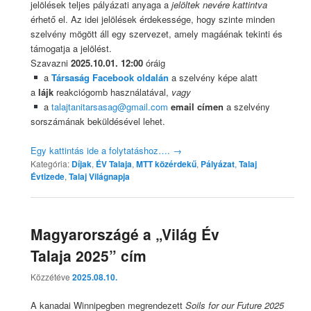
jelölések teljes pályázati anyaga a
jelöltek nevére kattintva
érhető el. Az idei jelölések érdekessége, hogy szinte minden
szelvény mögött áll egy szervezet, amely magáénak tekinti és
támogatja a jelölést.
Szavazni
2025.10.01. 12:00
óráig
a
Társaság Facebook oldalán
a szelvény képe alatt
a
lájk
reakciógomb használatával,
vagy
a
talajtanitarsasag@gmail.com
email címen
a szelvény
sorszámának beküldésével lehet.
Egy kattintás ide a folytatáshoz….
→
Kategória:
Díjak
,
ÉV Talaja
,
MTT közérdekű
,
Pályázat
,
Talaj
Évtizede
,
Talaj Világnapja
Magyarországé a „Világ Év
Talaja 2025” cím
Közzétéve
2025.08.10.
A kanadai Winnipegben megrendezett
Soils for our Future 2025