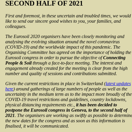
SECOND HALF OF 2021
First and foremost, in these uncertain and troubled times, we would
like to send our sincere good wishes to you, your families, and
colleagues.
The Eurosoil 2020 organisers have been closely monitoring and
analysing the evolving situation around the novel coronavirus
(COVID-19) and the worldwide impact of this pandemic. The
Organising Committee has agreed on the importance of holding the
Eurosoil congress in order to pursue the objective of
Connecting
People & Soil
through a face-to-face meeting. The interest and
engagement already created for the meeting is clear from the high
number and quality of sessions and contributions submitted.
Given the current restrictions in place in Switzerland (
latest updates
here
) around gatherings of large numbers of people as well as the
uncertainty in the medium term as to the impact more broadly of the
COVID-19 travel restrictions and guidelines, country lockdowns,
physical distancing requirements etc.,
it has been decided to
postpone the Eurosoil congress in Geneva, to the second half of
2021
. The organisers are working as swiftly as possible to determin
the new dates for the congress and as soon as this information is
finalised, it will be communicated.