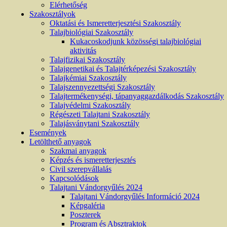
Elérhetőség
Szakosztályok
Oktatási és Ismeretterjesztési Szakosztály
Talajbiológiai Szakosztály
Kukacoskodjunk közösségi talajbiológiai
aktivitás
Talajfizikai Szakosztály
Talajgenetikai és Talajtérképezési Szakosztály
Talajkémiai Szakosztály
Talajszennyezettségi Szakosztály
Talajtermékenységi, tápanyaggazdálkodás Szakosztály
Talajvédelmi Szakosztály
Régészeti Talajtani Szakosztály
Talajásványtani Szakosztály
Események
Letölthető anyagok
Szakmai anyagok
Képzés és ismeretterjesztés
Civil szerepvállalás
Kapcsolódások
Talajtani Vándorgyűlés 2024
Talajtani Vándorgyűlés Információ 2024
Képgaléria
Poszterek
Program és Absztraktok