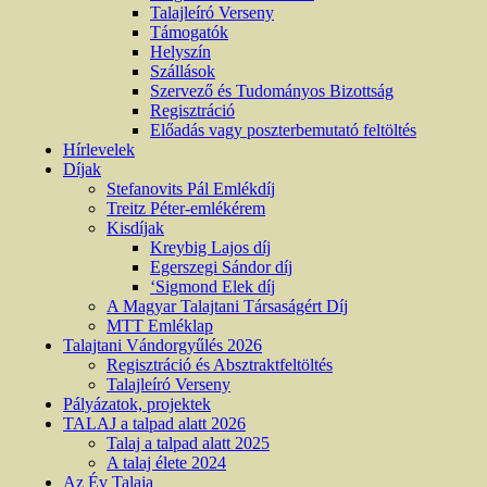
Talajleíró Verseny
Támogatók
Helyszín
Szállások
Szervező és Tudományos Bizottság
Regisztráció
Előadás vagy poszterbemutató feltöltés
Hírlevelek
Díjak
Stefanovits Pál Emlékdíj
Treitz Péter-emlékérem
Kisdíjak
Kreybig Lajos díj
Egerszegi Sándor díj
‘Sigmond Elek díj
A Magyar Talajtani Társaságért Díj
MTT Emléklap
Talajtani Vándorgyűlés 2026
Regisztráció és Absztraktfeltöltés
Talajleíró Verseny
Pályázatok, projektek
TALAJ a talpad alatt 2026
Talaj a talpad alatt 2025
A talaj élete 2024
Az Év Talaja