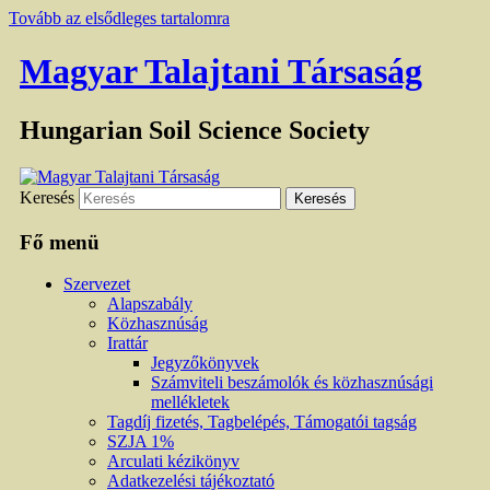
Tovább az elsődleges tartalomra
Magyar Talajtani Társaság
Hungarian Soil Science Society
Keresés
Fő menü
Szervezet
Alapszabály
Közhasznúság
Irattár
Jegyzőkönyvek
Számviteli beszámolók és közhasznúsági
mellékletek
Tagdíj fizetés, Tagbelépés, Támogatói tagság
SZJA 1%
Arculati kézikönyv
Adatkezelési tájékoztató