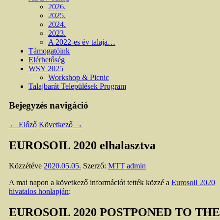
2026.
2025.
2024.
2023.
A 2022-es év talaja…
Támogatóink
Elérhetőség
WSY 2025
Workshop & Picnic
Talajbarát Települések Program
Bejegyzés navigáció
←
Előző
Következő
→
EUROSOIL 2020 elhalasztva
Közzétéve
2020.05.05.
Szerző:
MTT admin
A mai napon a következő információt tették közzé a
Eurosoil 2020
hivatalos honlapján
:
EUROSOIL 2020 POSTPONED TO THE