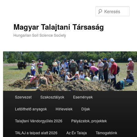
Tovább
az
Ker
elsődleges
tartalomra
Magyar Talajtani Társaság
Hungarian Soil Science Society
Fő
Szervezet
Szakosztályok
Események
menü
Letölthető anyagok
Hírlevelek
Díjak
Talajtani Vándorgyűlés 2026
Pályázatok, projektek
TALAJ a talpad alatt 2026
Az Év Talaja
Támogatóink