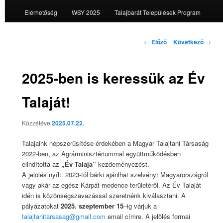
Elérhetőség
WSY 2025
Talajbarát Települések Program
Bejegyzés
←
Előző
Következő
→
navigáció
2025-ben is keressük az Év
Talaját!
Közzétéve
2025.07.22.
Talajaink népszerűsítése érdekében a Magyar Talajtani Társaság
2022-ben, az Agrárminisztériummal együttműködésben
elindította az
„Év Talaja”
kezdeményezést.
A jelölés nyílt: 2023-tól bárki ajánlhat szelvényt Magyarországról
vagy akár az egész Kárpát-medence területéről. Az Év Talaját
idén is közönségszavazással szeretnénk kiválasztani. A
pályázatokat
2025. szeptember 15
–
ig
várjuk
a
talajtanitarsasag@gmail.com
email címre. A jelölés formai